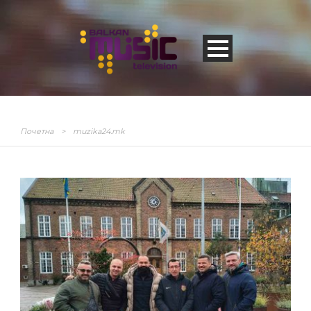
Почетна
>
muzika24.mk