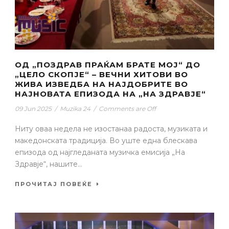
ОД „ПОЗДРАВ ПРАЌАМ БРАТЕ МОЈ“ ДО
„ЦЕЛО СКОПЈЕ“ – ВЕЧНИ ХИТОВИ ВО
ЖИВА ИЗВЕДБА НА НАЈДОБРИТЕ ВО
НАЈНОВАТА ЕПИЗОДА НА „НА ЗДРАВЈЕ“
09 Jun 2025
/
Muzika 24
/
Comments are Off
Ниту оваа недела не изостанаа радоста, музиката и
македонската традиција. Во уште една блескава
епизода од најгледаната музичка емисија „На
Здравје“, нашите...
ПРОЧИТАЈ ПОВЕЌЕ