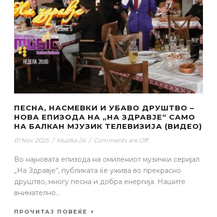
ПЕСНА, НАСМЕВКИ И УБАВО ДРУШТВО –
НОВА ЕПИЗОДА НА „НА ЗДРАВЈЕ“ САМО
НА БАЛКАН МЈУЗИК ТЕЛЕВИЗИЈА (ВИДЕО)
01 Nov 2025
/
Muzika 24
/
Comments are Off
Во најновата епизода на омилениот музички серијал
„На Здравје“, публиката ќе ужива во прекрасно
друштво, многу песна и добра енергија. Нашите
внимателно...
ПРОЧИТАЈ ПОВЕЌЕ