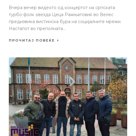
Вчера вечер видеото од концертот на српската
турбо-фолк ѕвезда Цеца Ражњатовиќ во Велес
предизвика вистинска бура на социјалните мрежи.
Настапот во преполната...
ПРОЧИТАЈ ПОВЕЌЕ