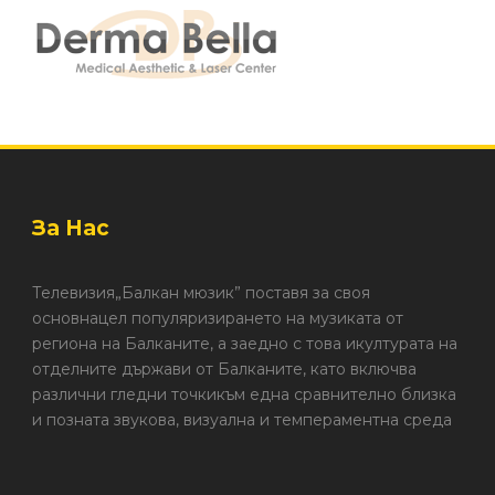
За Нас
Телевизия„Балкан мюзик” поставя за своя
основнацел популяризирането на музиката от
региона на Балканите, а заедно с това икултурата на
отделните държави от Балканите, като включва
различни гледни точкикъм една сравнително близка
и позната звукова, визуална и темпераментна среда