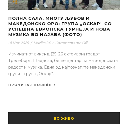
ПОЛНА САЛА, МНОГУ ЉУБОВ И
МАКЕДОНСКО ОРО: ГРУПА „ОСКАР“ СО
УСПЕШНА ЕВРОПСКА ТУРНЕЈА И НОВА
МУЗИКА ВО НАЈАВА (ФОТО)
01 Nov 2025
/
Muzika 24
/
Comments are Off
Изминатиот викенд (25–26 октомври) градот
Трелеборг, Шведска, беше центар на македонската
радост и музика. Една од најпознатите македонски
групи – група „Оскар“...
ПРОЧИТАЈ ПОВЕЌЕ
ВО ЖИВО