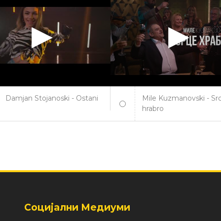
Damjan Stojanoski - Ostani
Mile Kuzmanovski - Sr
hrabro
Социјални Медиуми