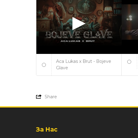
Aca Lukas x Brut - Bojeve
Glave
Share
За Нас