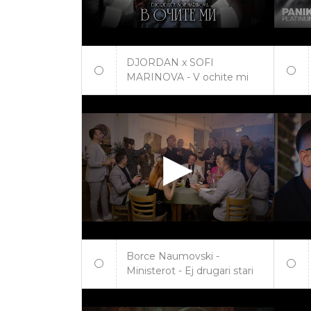
DJORDAN x SOFI
MARINOVA - V ochite mi
Borce Naumovski -
Ministerot - Ej drugari stari