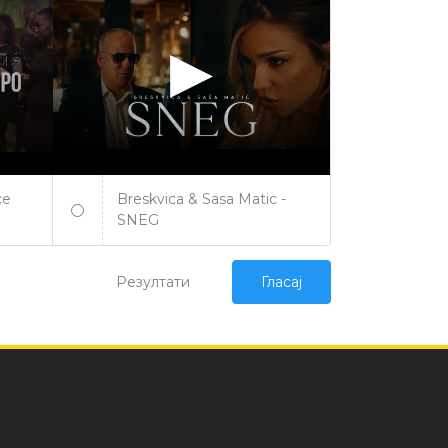
ce
Breskvica & Sasa Matic -
SNEG
Резултати
Гласај