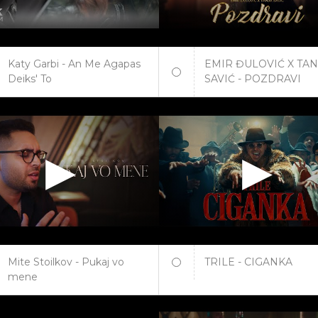
Katy Garbi - An Me Agapas
EMIR ĐULOVIĆ X TAN
Deiks' To
SAVIĆ - POZDRAVI
Mite Stoilkov - Pukaj vo
TRILE - CIGANKA
mene