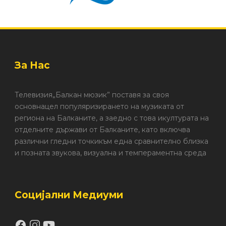
За Нас
Телевизия„Балкан мюзик” поставя за своя
основнацел популяризирането на музиката от
региона на Балканите, а заедно с това икултурата на
отделните държави от Балканите, като включва
различни гледни точкикъм една сравнително близка
и позната звукова, визуална и темпераментна среда
Социјални Медиуми