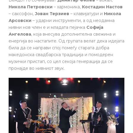
Бендот го сочинуваат
Димитар Филев
– вокал,
Никола Петровски
– хармоника,
Костадин Настов
– саксофон,
Јован Терзиев
– клавијатури и
Никола
Арсовски
– ударни инструменти, а од неодамна
нивни нов член е и младата пејачка
Софија
Ангелова
, која внесува дополнителна свежина и
енергија во настапите. Од групата велат дека идејата
била да се направи спој помеѓу старата добра
македонска свадбарска традиција и помодерен
музички пристап, со цел секоја генерација да се
пронајде во нивниот звук.