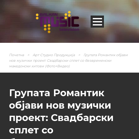
Почетна
>
Арт Студио Продукција
>
Групата Романтик објави
нов музички проект: Свадбарски сплет со безвременски
македонски хитови (Фото+Видео)
Групата Романтик
објави нов музички
проект: Свадбарски
сплет со