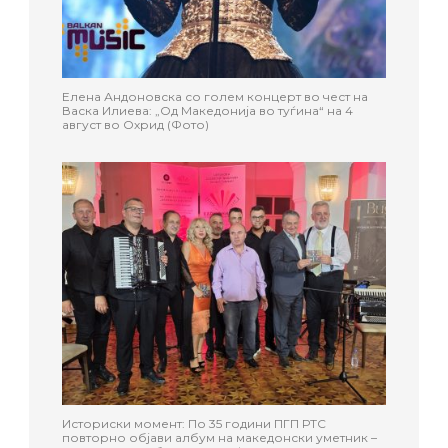
Елена Андоновска со голем концерт во чест на
Васка Илиева: „Од Македонија во туѓина“ на 4
август во Охрид (Фото)
Историски момент: По 35 години ПГП РТС
повторно објави албум на македонски уметник –