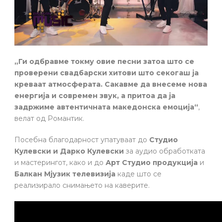
„Ги одбравме токму овие песни затоа што се
проверени свадбарски хитови што секогаш ја
креваат атмосферата. Сакавме да внесеме нова
енергија и современ звук, а притоа да ја
задржиме автентичната македонска емоција“
,
велат од Романтик.
Посебна благодарност упатуваат до
Студио
Кулевски и Дарко Кулевски
за аудио обработката
и мастерингот, како и до
Арт Студио продукција
и
Балкан Мјузик телевизија
каде што се
реализирало снимањето на каверите.