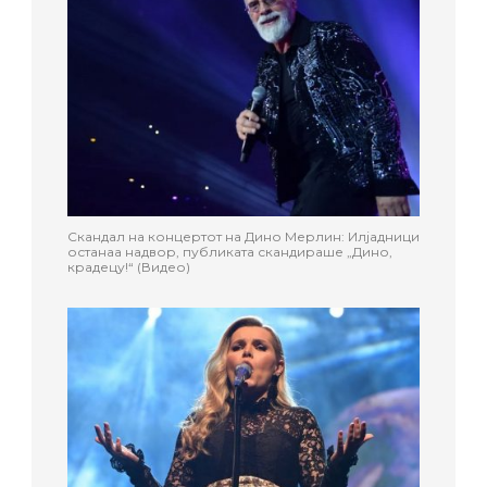
Скандал на концертот на Дино Мерлин: Илјадници
останаа надвор, публиката скандираше „Дино,
крадецу!“ (Видео)