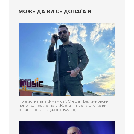
МОЖЕ ДА ВИ СЕ ДОПАЃА И
По емотивната „Имам се“, Стефан Величковски
изненади со летната „Карта“ – песна што ќе ви
остане во глава (Фото+Видео)