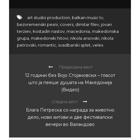
art studio production
,
balkan music tv
,
bezvremenski pesni
,
covers
,
dimitar filev
,
jovan
terziev
,
kostadin nastov
,
macedonia
,
makedonska
grupa
,
makedonski hitovi
,
nikola arsovski
,
nikola
petrovski
,
romantic
,
svadbarski splet
,
veles
Предходна вест
12 години без Војо Стојановски – гласот
што ја пееше душата на Македонија
(Видео)
Следна вест
Блага Петреска со награда за животно
дело, нови хитови и две фестивалски
вечери во Валандово