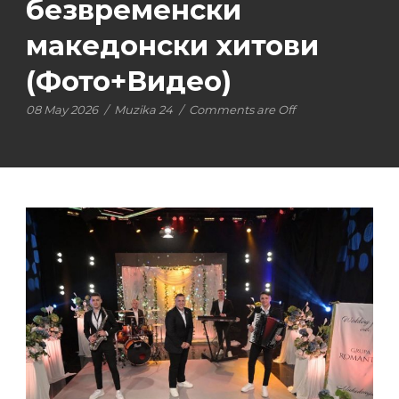
безвременски
македонски хитови
(Фото+Видео)
08 May 2026
/
Muzika 24
/
Comments are Off