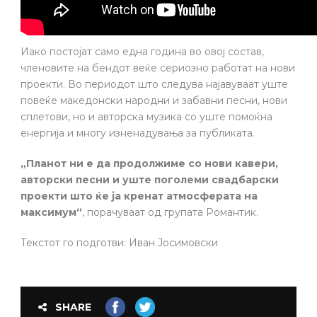
Иако постојат само една година во овој состав,
членовите на бендот веќе сериозно работат на нови
проекти. Во периодот што следува најавуваат уште
повеќе македонски народни и забавни песни, нови
сплетови, но и авторска музика со уште помоќна
енергија и многу изненадувања за публиката.
„Планот ни е да продолжиме со нови кавери,
авторски песни и уште поголеми свадбарски
проекти што ќе ја кренат атмосферата на
максимум“
, порачуваат од групата Романтик.
Текстот го подготви: Иван Јосимовски
SHARE