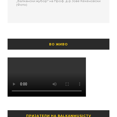
„Балкански жубор“ на Проф. д-р Јове Кекеновски
(Фото)
ВО ЖИВО
ПРИЈАТЕЛИ НА BALKANMUSICTV