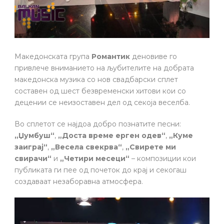
Македонската група
Романтик
деновиве го
привлече вниманието на љубителите на добрата
македонска музика со нов свадбарски сплет
составен од шест безвременски хитови кои со
децении се неизоставен дел од секоја веселба.
Во сплетот се најдоа добро познатите песни:
„Џумбуш“
,
„Доста време ерген одев“
,
„Куме
заиграј“
,
„Весела свекрва“
,
„Свирете ми
свирачи“
и
„Четири месеци“
– композиции кои
публиката ги пее од почеток до крај и секогаш
создаваат незаборавна атмосфера.