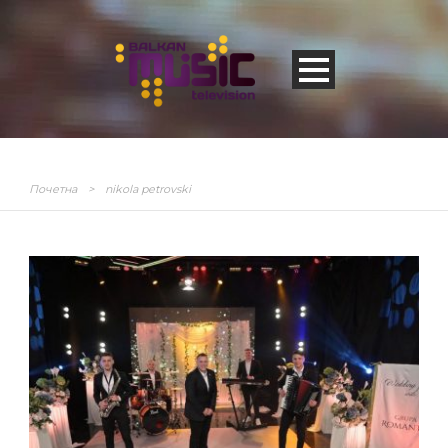
Почетна
>
nikola petrovski