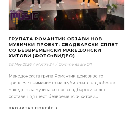
ГРУПАТА РОМАНТИК ОБЈАВИ НОВ
МУЗИЧКИ ПРОЕКТ: СВАДБАРСКИ СПЛЕТ
СО БЕЗВРЕМЕНСКИ МАКЕДОНСКИ
ХИТОВИ (ФОТО+ВИДЕО)
08 May 2026
/
Muzika 24
/
Comments are Off
Македонската група Романтик деновиве го
привлече вниманието на љубителите на добрата
македонска музика со нов свадбарски сплет
составен од шест безвременски хитови...
ПРОЧИТАЈ ПОВЕЌЕ