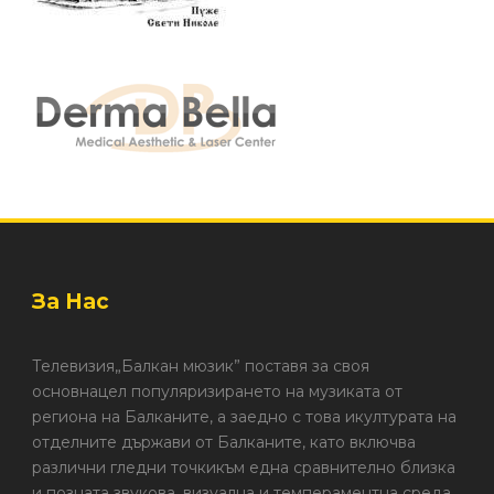
За Нас
Телевизия„Балкан мюзик” поставя за своя
основнацел популяризирането на музиката от
региона на Балканите, а заедно с това икултурата на
отделните държави от Балканите, като включва
различни гледни точкикъм една сравнително близка
и позната звукова, визуална и темпераментна среда