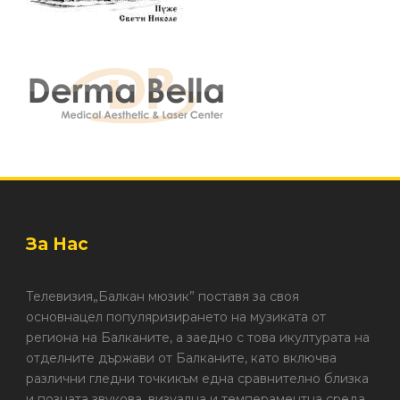
За Нас
Телевизия„Балкан мюзик” поставя за своя
основнацел популяризирането на музиката от
региона на Балканите, а заедно с това икултурата на
отделните държави от Балканите, като включва
различни гледни точкикъм една сравнително близка
и позната звукова, визуална и темпераментна среда