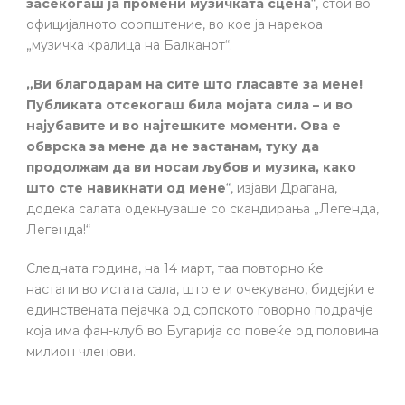
засекогаш ја промени музичката сцена
“, стои во
официјалното соопштение, во кое ја нарекоа
„музичка кралица на Балканот“.
„Ви благодарам на сите што гласавте за мене!
Публиката отсекогаш била мојата сила – и во
најубавите и во најтешките моменти. Ова е
обврска за мене да не застанам, туку да
продолжам да ви носам љубов и музика, како
што сте навикнати од мене
“, изјави Драгана,
додека салата одекнуваше со скандирања „Легенда,
Легенда!“
Следната година, на 14 март, таа повторно ќе
настапи во истата сала, што е и очекувано, бидејќи е
единствената пејачка од српското говорно подрачје
која има фан-клуб во Бугарија со повеќе од половина
милион членови.