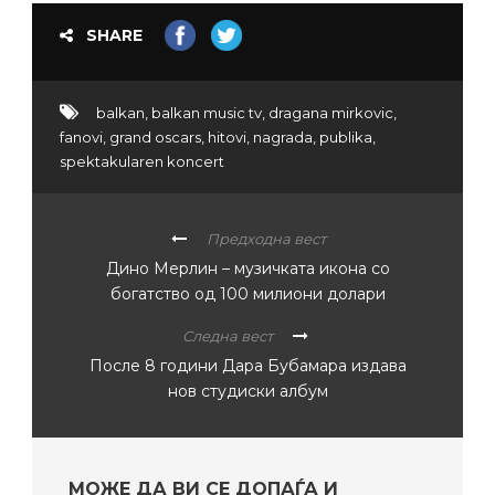
SHARE
balkan
,
balkan music tv
,
dragana mirkovic
,
fanovi
,
grand oscars
,
hitovi
,
nagrada
,
publika
,
spektakularen koncert
Предходна вест
Дино Мерлин – музичката икона со
богатство од 100 милиони долари
Следна вест
После 8 години Дара Бубамара издава
нов студиски албум
МОЖЕ ДА ВИ СЕ ДОПАЃА И