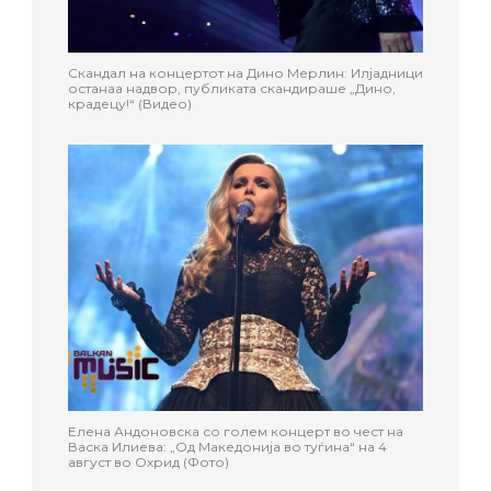
Скандал на концертот на Дино Мерлин: Илјадници
останаа надвор, публиката скандираше „Дино,
крадецу!“ (Видео)
Елена Андоновска со голем концерт во чест на
Васка Илиева: „Од Македонија во туѓина“ на 4
август во Охрид (Фото)