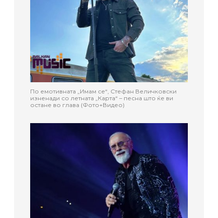
По емотивната „Имам се“, Стефан Величковски
изненади со летната „Карта“ – песна што ќе ви
остане во глава (Фото+Видео)