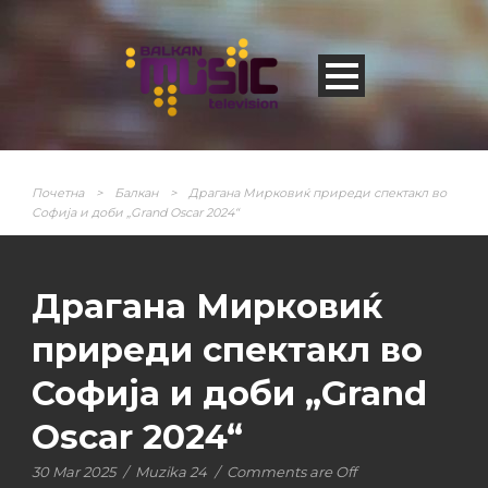
Почетна
>
Балкан
>
Драгана Мирковиќ приреди спектакл во
Софија и доби „Grand Oscar 2024“
Драгана Мирковиќ
приреди спектакл во
Софија и доби „Grand
Oscar 2024“
30 Mar 2025
/
Muzika 24
/
Comments are Off