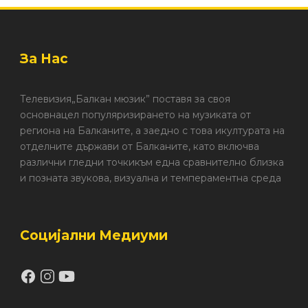
За Нас
Телевизия„Балкан мюзик” поставя за своя
основнацел популяризирането на музиката от
региона на Балканите, а заедно с това икултурата на
отделните държави от Балканите, като включва
различни гледни точкикъм една сравнително близка
и позната звукова, визуална и темпераментна среда
Социјални Медиуми