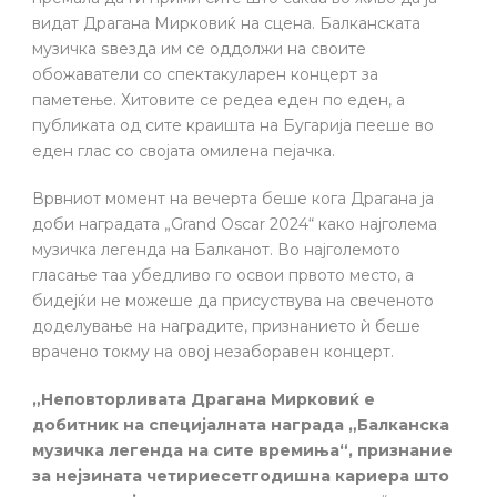
видат Драгана Мирковиќ на сцена. Балканската
музичка ѕвезда им се оддолжи на своите
обожаватели со спектакуларен концерт за
паметење. Хитовите се редеа еден по еден, а
публиката од сите краишта на Бугарија пееше во
еден глас со својата омилена пејачка.
Врвниот момент на вечерта беше кога Драгана ја
доби наградата „Grand Oscar 2024“ како најголема
музичка легенда на Балканот. Во најголемото
гласање таа убедливо го освои првото место, а
бидејќи не можеше да присуствува на свеченото
доделување на наградите, признанието ѝ беше
врачено токму на овој незаборавен концерт.
„Неповторливата Драгана Мирковиќ е
добитник на специјалната награда „Балканска
музичка легенда на сите времиња“, признание
за нејзината четириесетгодишна кариера што