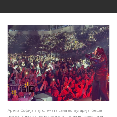
Арена Софија, најголемата сала во Бугарија, беше
премала да ги прими сите што сакаа во живо да ја