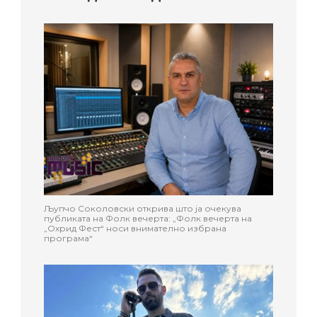
Љупчо Соколовски открива што ја очекува
публиката на Фолк вечерта: „Фолк вечерта на
„Охрид Фест“ носи внимателно избрана
програма“