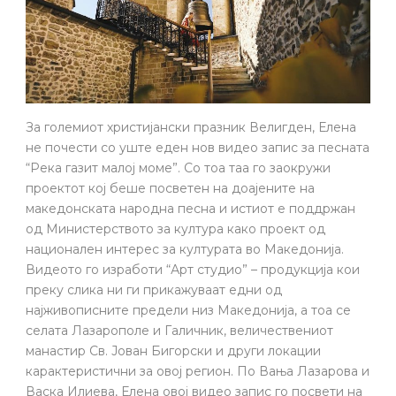
За големиот христијански празник Велигден, Елена
не почести со уште еден нов видео запис за песната
“Река газит малој моме”. Со тоа таа го заокружи
проектот кој беше посветен на доајените на
македонската народна песна и истиот е поддржан
од Министерството за култура како проект од
национален интерес за културата во Македонија.
Видеото го изработи “Арт студио” – продукција кои
преку слика ни ги прикажуваат едни од
најживописните предели низ Македонија, а тоа се
селата Лазарополе и Галичник, величествениот
манастир Св. Јован Бигорски и други локации
карактеристични за овој регион. По Вања Лазарова и
Васка Илиева, Елена овој видео запис го посвети на