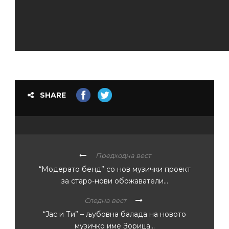
SHARE
Предходна вест
“Модерато бенд” со нов музички проект
за старо-нови обожаватели…
Следна вест
“Јас и Ти” – љубовна балада на новото
музичко име Зорица…