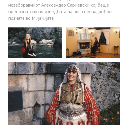
незаборавниот Александар Сариевски кој беше
препознатлив по изведбата на оваа песна, добро
позната во Мијачијата.