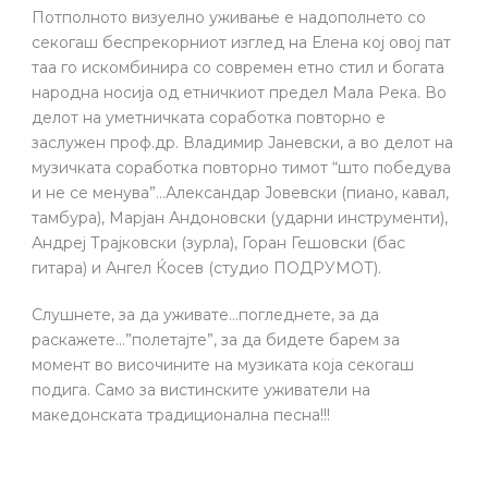
Потполното визуелно уживање е надополнето со
секогаш беспрекорниот изглед на Елена кој овој пат
таа го искомбинира со современ етно стил и богата
народна носија од етничкиот предел Мала Река. Во
делот на уметничката соработка повторно е
заслужен проф.др. Владимир Јаневски, а во делот на
музичката соработка повторно тимот “што победува
и не се менува”…Александар Јовевски (пиано, кавал,
тамбура), Марјан Андоновски (ударни инструменти),
Андреј Трајковски (зурла), Горан Гешовски (бас
гитара) и Ангел Ќосев (студио ПОДРУМОТ).
Слушнете, за да уживате…погледнете, за да
раскажете…”полетајте”, за да бидете барем за
момент во височините на музиката која секогаш
подига. Само за вистинските уживатели на
македонската традиционална песна!!!