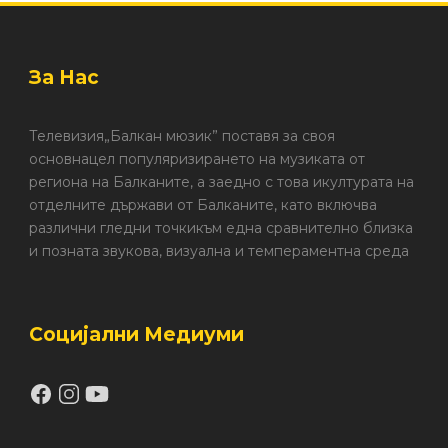
За Нас
Телевизия„Балкан мюзик” поставя за своя
основнацел популяризирането на музиката от
региона на Балканите, а заедно с това икултурата на
отделните държави от Балканите, като включва
различни гледни точкикъм една сравнително близка
и позната звукова, визуална и темпераментна среда
Социјални Медиуми