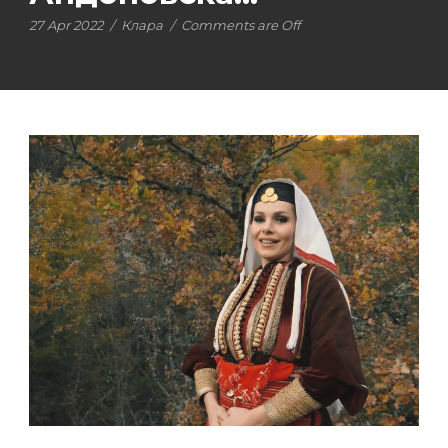
27 Apr 2022
/
Клара
/
Comments are Off