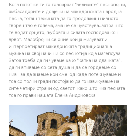
Кога патот ќе ти го трасираат “великите” песнопојци,
амбасадорите и доајени на македонската народна
песна, тогаш тежината да го продолжиш нивното
творештво е голема, ама не се чувствува…затоа што
те водат срцето, љубовта и силата господова кон
врвот. Малобројни се оние кои ја милуваат и
интерпретираат македонската традиционална
музика на свој начин и со леснотија која маѓепсува.
Затоа треба да ги чуваме како “капка на дланката”,
да ги впиваме со сета душа и да се гордееме со
нив… за да знаеме кои сме, од каде потекнуваме и
тоа со полни гради постојано да го извикуваме на
сите четири страни од светот…како што низ песната
тоа го прави нашата Елена Андоновска.