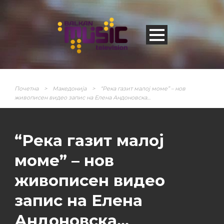
Почетна
>
Македонија
>
“Река газит малој моме” – нов
живописен видео запис на Елена Андоновска…
“Река газит малој
моме” – нов
живописен видео
запис на Елена
Андоновска…