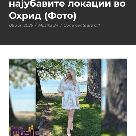
најубавите локации во
Охрид (Фото)
08 Jun 2025
/
Muzika 24
/
Comments are Off