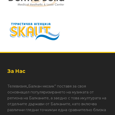
За Нас
Телевизия„Балкан мюзик” поставя за своя
основнацел популяризирането на музиката от
региона на Балканите, а заедно с това икултурата на
отделните държави от Балканите, като включва
различни гледни точкикъм една сравнително близка