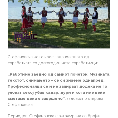
Стефановска не го крие задоволството од
соработката со долгогодишните соработници:
„Работиме заедно од самиот почеток. Музиката,
текстот, снимањето – сè си знаеме однапред.
Професионалци се и не запираат додека не го
уловат секој убав кадар, дури и кога ние веќе
сметаме дека е завршено“
, задоволно открива
Стефановска.
Периодов, Стефановска е ангажирана со бројни