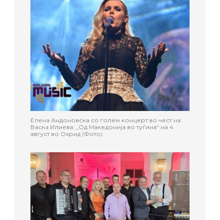
Елена Андоновска со голем концерт во чест на
Васка Илиева: „Од Македонија во туѓина“ на 4
август во Охрид (Фото)