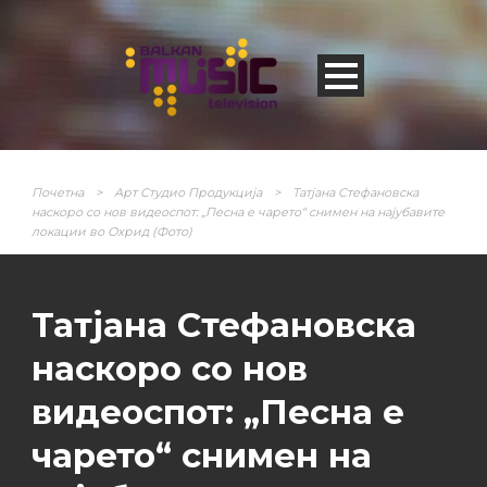
Почетна
>
Арт Студио Продукција
>
Татјана Стефановска
наскоро со нов видеоспот: „Песна е чарето“ снимен на најубавите
локации во Охрид (Фото)
Татјана Стефановска
наскоро со нов
видеоспот: „Песна е
чарето“ снимен на