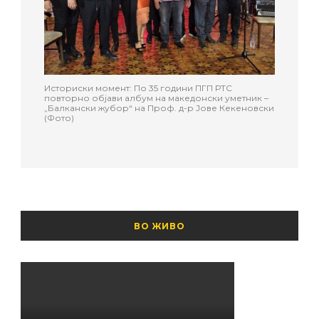
Историски момент: По 35 години ПГП РТС
повторно објави албум на македонски уметник –
„Балкански жубор“ на Проф. д-р Јове Кекеновски
(Фото)
ВО ЖИВО