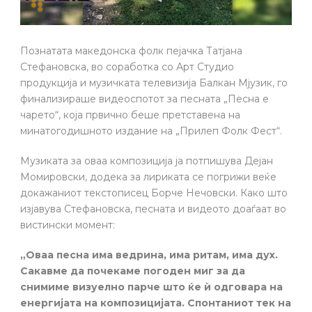
Познатата македонска фолк пејачка Татјана
Стефановска, во соработка со Арт Студио
продукција и музичката телевизија Балкан Мјузик, го
финализираше видеоспотот за песната „Песна е
чарето“, која првично беше претставена на
минатогодишното издание на „Прилеп Фолк Фест“.
Музиката за оваа композиција ја потпишува Дејан
Момировски, додека за лириката се погрижи веќе
докажаниот текстописец Борче Нечовски. Како што
изјавува Стефановска, песната и видеото доаѓаат во
вистински момент:
„Оваа песна има ведрина, има ритам, има дух.
Сакавме да почекаме погоден миг за да
снимиме визуелно парче што ќе ѝ одговара на
енергијата на композицијата. Спонтаниот тек на