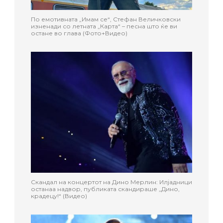
По емотивната „Имам се“, Стефан Величковски
изненади со летната „Карта“ – песна што ќе ви
остане во глава (Фото+Видео)
Скандал на концертот на Дино Мерлин: Илјадници
останаа надвор, публиката скандираше „Дино,
крадецу!“ (Видео)