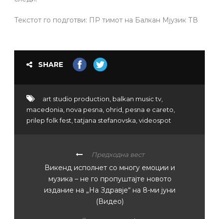
Текстот го подготви: ПР тимот на Балкан Мјузик ТВ
SHARE
art studio production
,
balkan music tv
,
macedonia
,
nova pesna
,
ohrid
,
pesna e careto
,
prilep folk fest
,
tatjana stefanovska
,
videospot
Предходна вест
Викенд исполнет со многу емоции и
музика – не го пропуштајте новото
издание на „На Здравје“ на 8-ми јуни
(Видео)