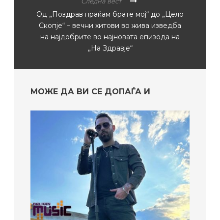
Следна вест
Од „Поздрав праќам брате мој“ до „Цело
Скопје“ – вечни хитови во жива изведба
на најдобрите во најновата епизода на
„На Здравје“
МОЖЕ ДА ВИ СЕ ДОПАЃА И