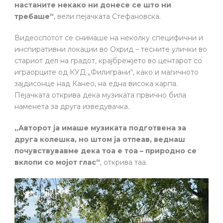
настаните некако ни донесе се што ни
требаше“
, вели пејачката Стефановска.
Видеоспотот се снимаше на неколку специфични и
инспиративни локации во Охрид – тесните улички во
стариот дел на градот, крајбрежјето во центарот со
играорците од КУД „Филиграни“, како и магичното
зајдисонце над Канео, на една висока карпа.
Пејачката открива дека музиката првично била
наменета за друга изведувачка.
„Авторот ја имаше музиката подготвена за
друга колешка, но штом ја отпеав, веднаш
почувствувавме дека тоа е тоа – природно се
вклопи со мојот глас“
, открива таа.