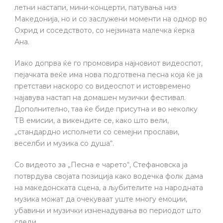
летни настапи, мини-концерти, патувања низ
Македонија, но и со заслужени моменти на одмор во
Охрид и соседството, со нејзината малечка ќерка
Ана.
Иако допрва ќе го промовира најновиот видеоспот,
пејачката веќе има нова подготвена песна која ќе ја
претстави наскоро со видеоспот и истовремено
најавува настап на домашен музички фестивал.
Дополнително, таа ќе биде присутна и во неколку
ТВ емисии, а викендите се, како што вели,
„стандардно исполнети со семејни прослави,
веселби и музика со душа“.
Со видеото за „Песна е чарето“, Стефановска ја
потврдува својата позиција како водечка фолк дама
на македонската сцена, а љубителите на народната
музика можат да очекуваат уште многу емоции,
убавини и музички изненадувања во периодот што
следи.