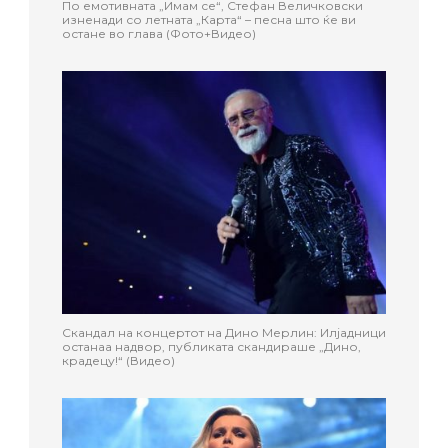
По емотивната „Имам се“, Стефан Величковски
изненади со летната „Карта“ – песна што ќе ви
остане во глава (Фото+Видео)
Скандал на концертот на Дино Мерлин: Илјадници
останаа надвор, публиката скандираше „Дино,
крадецу!“ (Видео)