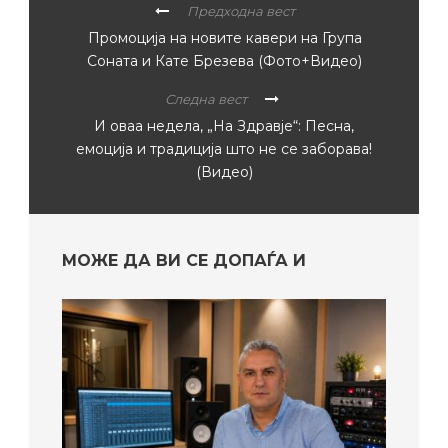
Предходна вест
Промоција на новите кавери на Група
Соната и Кате Брезева (Фото+Видео)
Следна вест
И оваа недела, „На Здравје“: Песна,
емоција и традиција што не се заборава!
(Видео)
МОЖЕ ДА ВИ СЕ ДОПАЃА И