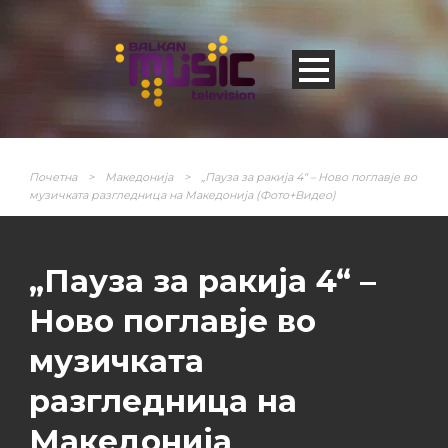
Почетна
>
Македонија
>
„Пауза за ракија 4“ – Ново поглавје во
музичката разгледница на Македонија (Фото+Видео)
„Пауза за ракија 4“ –
Ново поглавје во
музичката
разгледница на
Македонија