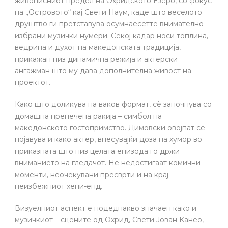
живописниот предел на Охридското Езеро, со фокус
на „Островото“ кај Свети Наум, каде што веселото
друштво ги претставува осумнаесетте внимателно
избрани музички нумери. Секој кадар носи топлина,
ведрина и духот на македонската традиција,
прикажан низ динамична режија и актерски
ангажман што му дава дополнителна живост на
проектот.
Како што доликува на ваков формат, сè започнува со
домашна препечена ракија – симбол на
македонското гостопримство. Димовски овојпат се
појавува и како актер, внесувајќи доза на хумор во
приказната што низ целата епизода го држи
вниманието на гледачот. Не недостигаат комични
моменти, неочекувани пресврти и на крај –
неизбежниот хепи-енд.
Визуелниот аспект е подеднакво значаен како и
музичкиот – сцените од Охрид, Свети Јован Канео,