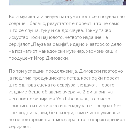
Кога музиката и визуелната уметност се спојуваат во
совршен баланс, резултатот е проект што не само
што се слуша, туку и се доживува. Токму такво
искуство носи најновото, четврто издание на
серијалот „Пауза за ракија“, идејно и авторско дело
на познатиот македонски музичар, хармоникаш и
продуцент Игор Димовски.
По три успешни продолженија, Димовски повторно
ја подигна продукциската летва, креирајќи проект
што од прва сцена го освојува гледачот. Новото
издание беше објавено вчера на 2-ри април на
неговиот официјален YouTube канал, а со него
пристигна и вистинско изненадување – овојпат без
претходни најави, без тизери, само чисто уживање
во неповторливата атмосфера што го карактеризира
серијалот.