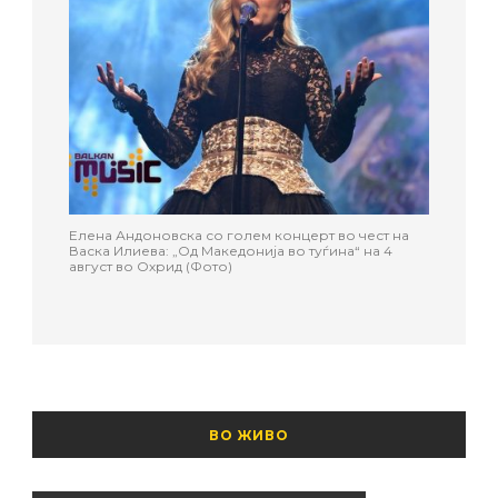
Елена Андоновска со голем концерт во чест на
Васка Илиева: „Од Македонија во туѓина“ на 4
август во Охрид (Фото)
ВО ЖИВО