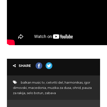
SHARE
balkan music tv
,
cetvrtti del
,
harmonikas
,
igor
dimovski
,
macedonia
,
muzika za dusa
,
ohrid
,
pauza
za rakija
,
selo botun
,
zabava