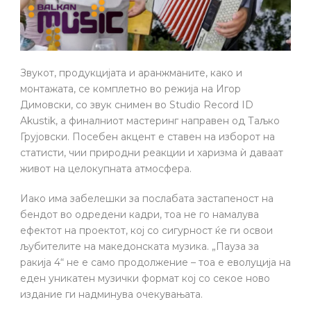
Звукот, продукцијата и аранжманите, како и
монтажата, се комплетно во режија на Игор
Димовски, со звук снимен во Studio Record ID
Akustik, а финалниот мастеринг направен од Таљко
Грујовски. Посебен акцент е ставен на изборот на
статисти, чии природни реакции и харизма ѝ даваат
живот на целокупната атмосфера.
Иако има забелешки за послабата застапеност на
бендот во одредени кадри, тоа не го намалува
ефектот на проектот, кој со сигурност ќе ги освои
љубителите на македонската музика. „Пауза за
ракија 4“ не е само продолжение – тоа е еволуција на
еден уникатен музички формат кој со секое ново
издание ги надминува очекувањата.