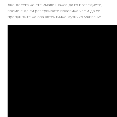
Ако досега не сте имале шанса да го погледнете,
време е да си резервирате половина час и да се
препуштите на ова автентично музичко уживање.