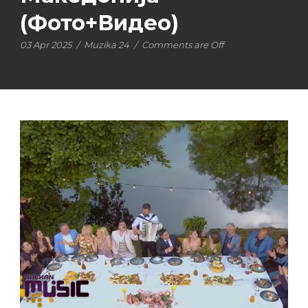
(Фото+Видео)
03 Apr 2025
/
Muzika 24
/
Comments are Off