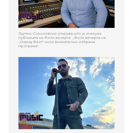
Љупчо Соколовски открива што ја очекува
публиката на Фолк вечерта: „Фолк вечерта на
„Охрид Фест“ носи внимателно избрана
програма“