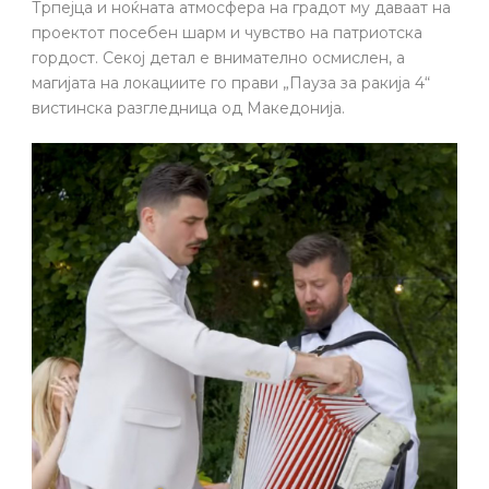
Трпејца и ноќната атмосфера на градот му даваат на
проектот посебен шарм и чувство на патриотска
гордост. Секој детал е внимателно осмислен, а
магијата на локациите го прави „Пауза за ракија 4“
вистинска разгледница од Македонија.