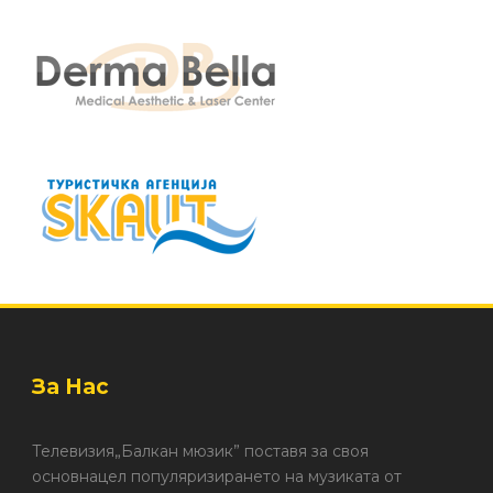
За Нас
Телевизия„Балкан мюзик” поставя за своя
основнацел популяризирането на музиката от