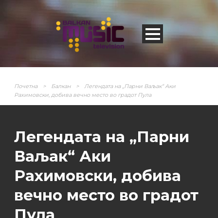
Почетна
>
Балкан
>
Легендата на „Парни Ваљак“ Аки
Рахимовски, добива вечно место во градот Пула
Легендата на „Парни
Ваљак“ Аки
Рахимовски, добива
вечно место во градот
Пула