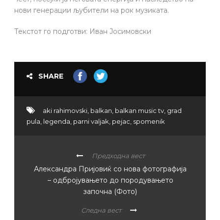
нови генерации љубители на рок музиката.
Текстот го подготви: Иван Јосимовски
SHARE
aki rahimovski
,
balkan
,
balkan music tv
,
grad
pula
,
legenda
,
parni valjak
,
pejac
,
spomenik
Предходна вест
Александра Пријовиќ со нова фотографија
– одбројувањето до породувањето
започна (Фото)
Следна вест