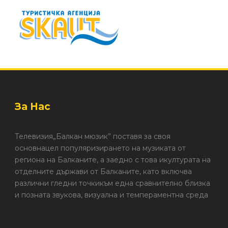
За Нас
Телевизия„Балкан мюзик” поставя за своя
основнацел популяризирането на музиката от
региона на Балканите, а заедно с това икултурата на
отделните държави от Балканите, като включва
различни гледни точкикъм една сравнително близка
и позната звукова, визуална и темпераментна среда