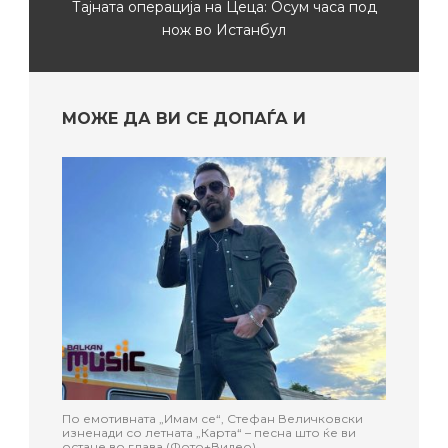
Тајната операција на Цеца: Осум часа под
нож во Истанбул
МОЖЕ ДА ВИ СЕ ДОПАЃА И
По емотивната „Имам се“, Стефан Величковски
изненади со летната „Карта“ – песна што ќе ви
остане во глава (Фото+Видео)