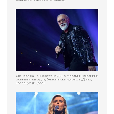
Скандал на концертот на Дино Мерлин: Илјадници
останаа надвор, публиката скандираше „Дино,
крадецу!“ (Видео)