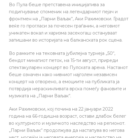
Во Пула беше претставена иницијатива за
подигнување споменик на легендарниот пејач и
фронтмен на „Парни Ваљак“, Аки Рахимовски. Градот
веќе го прогласи за почесен граѓанин, а неговиот
уникатен вокал и харизма засекогаш остануваат
запишани во историјата на балканската рок сцена.
Во рамките на тековната јубилејна турнеја „50“,
бендот минатиот петок, на 15-ти август, приреди
спектакуларен концерт во Пулската арена. Настанот
беше означен како нивниот најголем независен
концерт на отворено, а емоциите на публиката ја
потврдија нераскинливата врска помеѓу фановите и
музиката на „Парни Ваљак“.
Аки Рахимовски, кој почина на 22 јануари 2022
година на 66-годишна возраст, остави длабок белег
во културното и музичкото наследство на регионот.
„Парни Ваљак“ продолжува да настапува во негова
чест, носејќи ја неговата енергија и наследство на