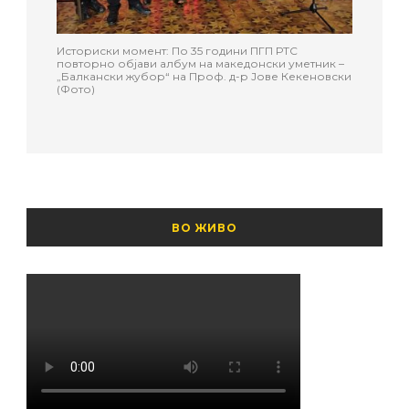
Историски момент: По 35 години ПГП РТС
повторно објави албум на македонски уметник –
„Балкански жубор“ на Проф. д-р Јове Кекеновски
(Фото)
ВО ЖИВО