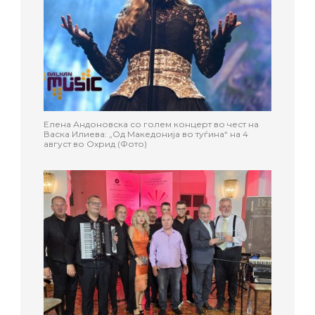
Елена Андоновска со голем концерт во чест на
Васка Илиева: „Од Македонија во туѓина“ на 4
август во Охрид (Фото)