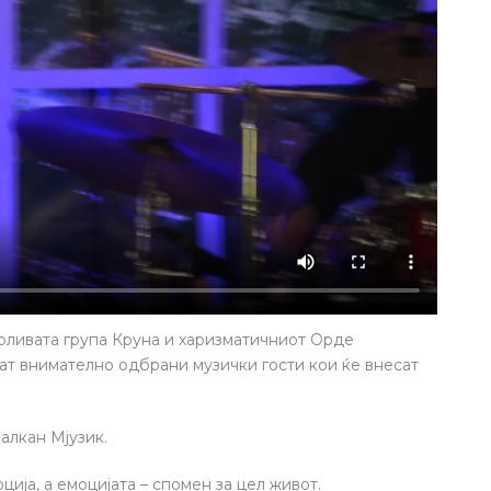
рливата група Круна и харизматичниот Орде
ат внимателно одбрани музички гости кои ќе внесат
Балкан Мјузик.
ција, а емоцијата – спомен за цел живот.