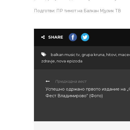
Подготви: ПР тимот на Балкан Мјузик ТВ
SHARE
balkan music tv
,
grupa kruna
,
hitovi
,
mace
zdravje
,
nova epizoda
Предходна вест
Успешно одржано првото издание на „
Фест Владимирово“ (Фото)