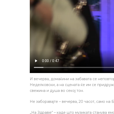
И вечерва, домаќини на забавата се неповто
Неделковски, а на сцената ќе им се придруж
свежина и душа во секој тон.
Не заборавајте – вечерва, 20 часот, само на 
„На Здравје“ – каде што музиката станува емо