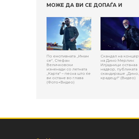
МОЖЕ ДА ВИ СЕ ДОПАЃА И
По емотивната „Имам
Скандал на концер
се“, Стефан
на Дино Мерлин:
Величковски
Илјадници останаа
изненади со летната
надвор, публиката
„Карта“ – песна што ќе
скандираше „Дино,
ви остане во глава
крадецу!“ (Видео)
(Фото+Видео)