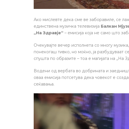
Ако мислевте дека сме ве заборавиле, се лаж
единствена музичка телевизија
Балкан Мјуз
„На Здравје“
– емисија која не само што заб
Очекувајте вечер исполнета со многу музика
понекогаш тивко, но моќно, ја разбудуваат се
спушта по образите – тоа е магијата на „На Зд
Водени од вербата во добрината и заедништв
оваа емисија потсетува дека човекот е созда
сеќавања.