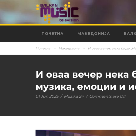
ПОЧЕТНА
МАКЕДОНИЈА
БАЛ
Почетна
>
Македонија
>
И оваа вечер нека биде „Н
И оваа вечер нека 
музика, емоции и 
01 Jun 2025
/
Muzika 24
/
Comments are Off