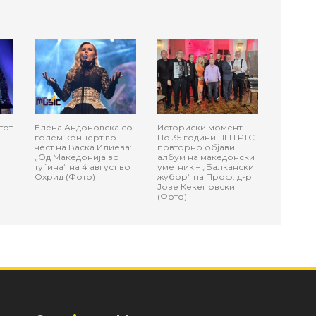
тот
Елена Андоновска со
Историски момент:
голем концерт во
По 35 години ПГП РТС
чест на Васка Илиева:
повторно објави
„Од Македонија во
албум на македонски
туѓина“ на 4 август во
уметник – „Балкански
Охрид (Фото)
жубор“ на Проф. д-р
Јове Кекеновски
(Фото)