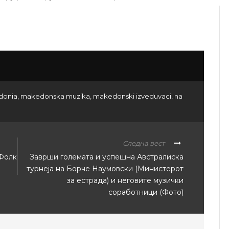
donia
,
makedonska muzika
,
makedonski izveduvaci
,
na
Следна вест
Фолк
Заврши големата и успешна Австралиска
турнеја на Борче Наумовски (Министерот
за естрада) и неговите музички
соработници (Фото)