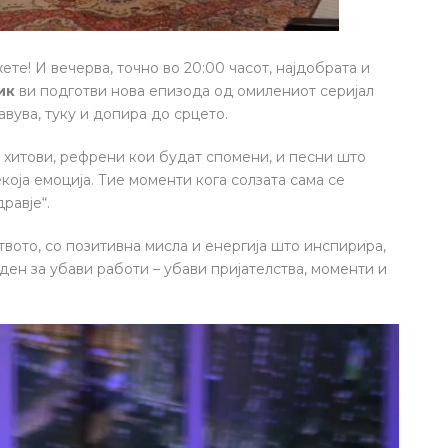
ете! И вечерва, точно во 20:00 часот, најдобрата и
ик
ви подготви нова епизода од омилениот серијал
авува, туку и допира до срцето.
, хитови, рефрени кои будат спомени, и песни што
која емоција. Тие моменти кога солзата сама се
равје“.
ото, со позитивна мисла и енергија што инспирира,
ден за убави работи – убави пријателства, моменти и