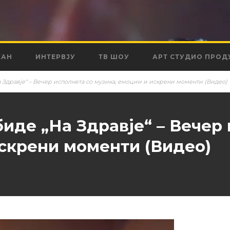
КАН
ИНТЕРВЈУ
ТВ ШОУ
АРТ СТУДИО ПРОД
а Здравје“ – Вечер исполнета со музика, емоции и искрени моменти (Видео)
биде „На Здравје“ – Вечер
искрени моменти (Видео)