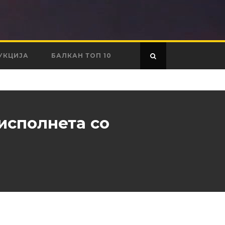
УКЦИЈА
БАЛКАН ТОП 10
 исполнета со