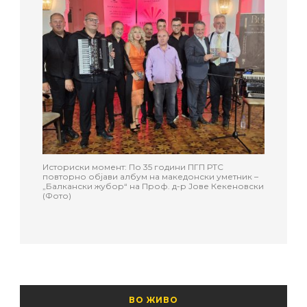
Историски момент: По 35 години ПГП РТС
повторно објави албум на македонски уметник –
„Балкански жубор“ на Проф. д-р Јове Кекеновски
(Фото)
ВО ЖИВО