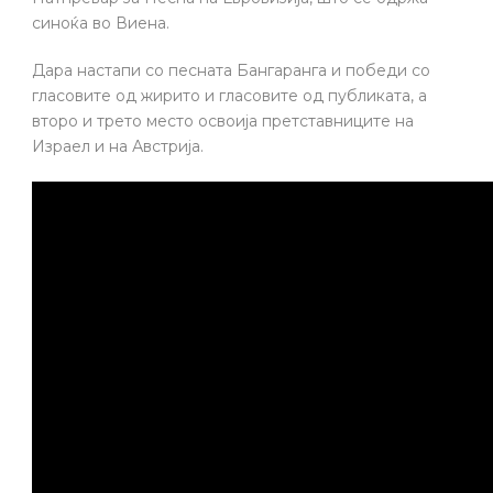
синоќа во Виена.
Дара настапи со песната Бангаранга и победи со
гласовите од жирито и гласовите од публиката, а
второ и трето место освоија претставниците на
Израел и на Австрија.