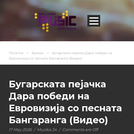
Почетна
>
Балкан
>
Бугарската пејачка Дара победи на
Евровизија со песната Бангаранга (Видео)
Бугарската пејачка
Дара победи на
Евровизија со песната
Бангаранга (Видео)
17 May 2026
/
Muzika 24
/
Comments are Off