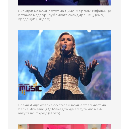
Скандал на концертот на Дино Мерлин: Илјадници
останаа надвор, публиката скандираше „Дино,
крадецу!“ (Видео)
Елена Андоновска со голем концерт во чест на
Васка Илиева: „Од Македонија во туѓина“ на 4
август во Охрид (Фото)