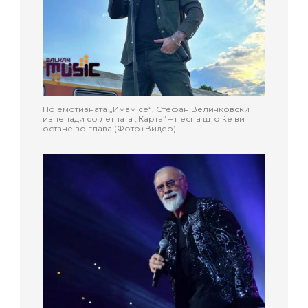
По емотивната „Имам се“, Стефан Величковски
изненади со летната „Карта“ – песна што ќе ви
остане во глава (Фото+Видео)