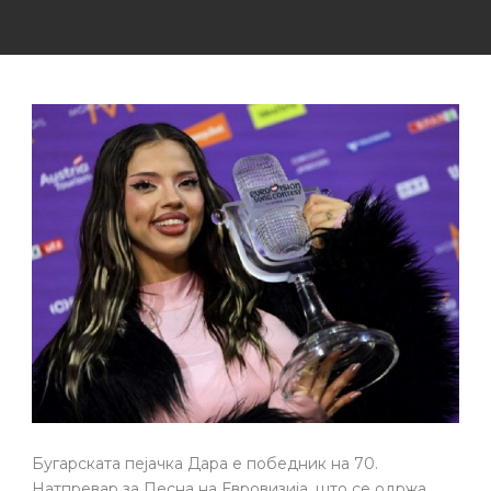
Бугарската пејачка Дара е победник на 70.
Натпревар за Песна на Евровизија, што се одржа