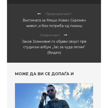
Предходна вест
Вистината за Мишо Ковач: Скромен
живот, и без потреба од помош
Следна вест
Јаков Јозиновиќ го објави својот прв
студиски албум „Јас за чуда летим“
(Видео)
МОЖЕ ДА ВИ СЕ ДОПАЃА И