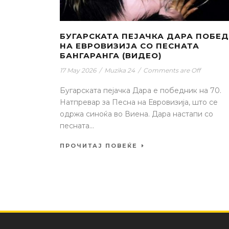
БУГАРСКАТА ПЕЈАЧКА ДАРА ПОБЕ
НА ЕВРОВИЗИЈА СО ПЕСНАТА
БАНГАРАНГА (ВИДЕО)
17 May 2026
/
Muzika 24
/
Comments are Off
Бугарската пејачка Дара е победник на 70.
Натпревар за Песна на Евровизија, што се
одржа синоќа во Виена. Дара настапи со
песната...
ПРОЧИТАЈ ПОВЕЌЕ