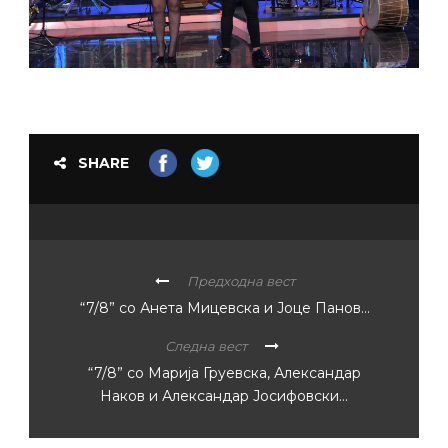
SHARE
Предходна вест
“7/8” со Анета Мицевска и Јоце Панов…
Следна вест
“7/8” со Марија Груевска, Александар
Наков и Александар Јосифовски…