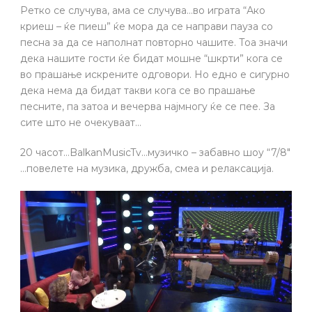
Ретко се случува, ама се случува…во играта “Ако
криеш – ќе пиеш” ќе мора да се направи пауза со
песна за да се наполнат повторно чашите. Тоа значи
дека нашите гости ќе бидат мошне “шкрти” кога се
во прашање искрените одговори. Но едно е сигурно
дека нема да бидат такви кога се во прашање
песните, па затоа и вечерва најмногу ќе се пее. За
сите што не очекуваат…
20 часот…BalkanMusicTv…музичко – забавно шоу “7/8″
…повелете на музика, дружба, смеа и релаксација.