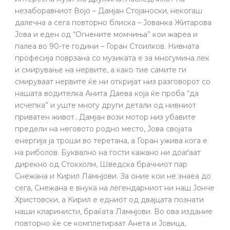
незаборавниот Војо – Дамјан Стојаноски, некогаш
далечна а сега повторно блиска – Јованка Житарова
Јова и еден од “Огнените момчиња” кои жареа и
палеа во 90-те години – Горан Стоилков. Нивната
професија поврзана со музиката е за многумина лек
и смирување на нервите, а како тие самите ги
смируваат нервите ќе ни откријат низ разговорот со
нашата водителка Анита Даева која ќе проба “да
исчепка” и уште многу други детали од нивниот
приватен живот…Дамјан вози мотор низ убавите
предели на неговото родно место, Јова својата
енергија ја троши во теретана, а Горан ужива кога е
на риболов. Буквално на гости кажано ни доаѓаат
дирекно од Стокхолм, Шведска брачниот пар
Снежана и Кирил Ламнјови. За оние кои не знаеа до
сега, Снежана е внука на легендарниот ни наш Јонче
Христовски, а Кирил е едниот од двајцата познати
наши кларинисти, браќата Ламнјови. Во ова издание
повторно ќе се комплетираат Анета и Јовица,