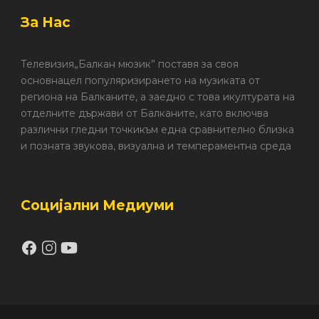
За Нас
Телевизия„Балкан мюзик” поставя за своя
основнацел популяризирането на музиката от
региона на Балканите, а заедно с това икултурата на
отделните държави от Балканите, като включва
различни гледни точкикъм една сравнително близка
и позната звукова, визуална и темпераментна среда
Социјални Медиуми