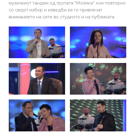
музичкиот тандем од групата “Молика” кои повторно
со својот избор и изведби ќе го привлечат
вниманието на сите во студиото и на публиката.