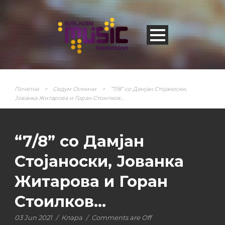
Почетна
>
Седум Осмини
>
“7/8” со Дамјан Стојаноски,
Јованка Житарова и Горан Стоилков…
“7/8” со Дамјан
Стојаноски, Јованка
Житарова и Горан
Стоилков…
03 Jun 2021
/
Клара
/
Comments are Off