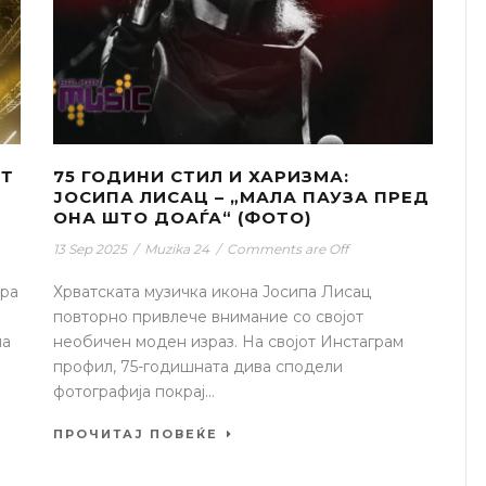
ОТ
75 ГОДИНИ СТИЛ И ХАРИЗМА:
ЈОСИПА ЛИСАЦ – „МАЛА ПАУЗА ПРЕД
ОНА ШТО ДОАЃА“ (ФОТО)
13 Sep 2025
/
Muzika 24
/
Comments are Off
ира
Хрватската музичка икона Јосипа Лисац
повторно привлече внимание со својот
на
необичен моден израз. На својот Инстаграм
профил, 75-годишната дива сподели
фотографија покрај...
ПРОЧИТАЈ ПОВЕЌЕ