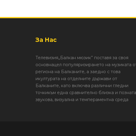
За Нас
Телевизия„Балкан мюзик” поставя за своя
основнацел популяризирането на музиката о
региона на Балканите, а заедно с това
икултурата на отделните държави от
Балканите, като включва различни гледни
точкикъм една сравнително близка и познат
звукова, визуална и темпераментна среда