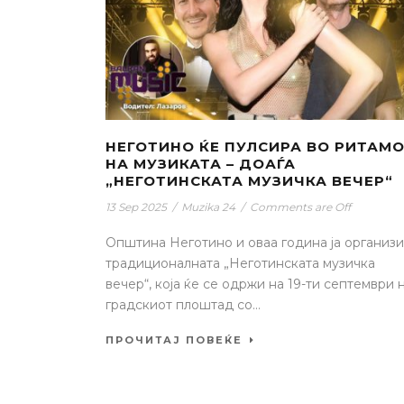
НЕГОТИНО ЌЕ ПУЛСИРА ВО РИТАМ
НА МУЗИКАТА – ДОАЃА
„НЕГОТИНСКАТА МУЗИЧКА ВЕЧЕР“
13 Sep 2025
/
Muzika 24
/
Comments are Off
Општина Неготино и оваа година ја организ
традиционалната „Неготинската музичка
вечер“, која ќе се одржи на 19-ти септември 
градскиот плоштад со...
ПРОЧИТАЈ ПОВЕЌЕ