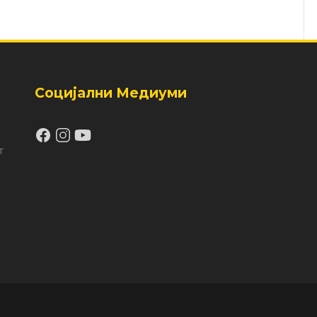
Социјални Медиуми
т
а