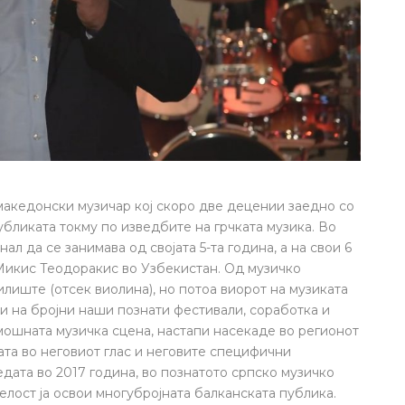
македонски музичар кој скоро две децении заедно со
убликата токму по изведбите на грчката музика. Во
ал да се занимава од својата 5-та година, а на свои 6
Микис Теодоракис во Узбекистан. Од музичко
иште (отсек виолина), но потоа виорот на музиката
пи на бројни наши познати фестивали, соработка и
мошната музичка сцена, настапи насекаде во регионот
ата во неговиот глас и неговите специфични
едата во 2017 година, во познатото српско музичко
елост ја освои многубројната балканската публика.