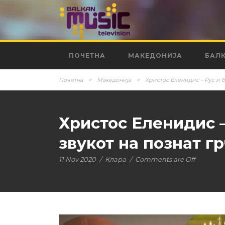
ПОЧЕТНА
МАКЕДОНИЈА
БАЛ
Почетна
>
Македонија
>
Христос Еленидис – Рус и б
Христос Еленидис –
звукот на познат г
11 Nov 2020
/
Клара
/
Comments are Off