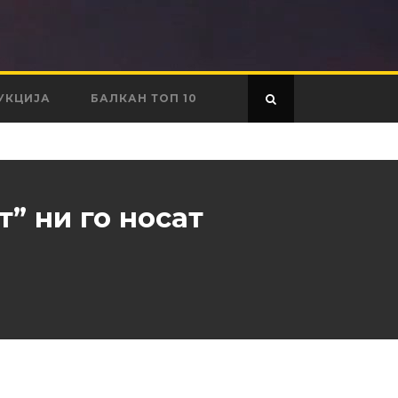
УКЦИЈА
БАЛКАН ТОП 10
” ни го носат