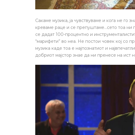
Сакаме музика, ја чувствуваме и кога не го зн
креваме раце и се препуштаме…сето тоа ни г
се дадат 100-процентно и инструменталистит
“марифети” во неа. Не постои човек кој со пр
музика каде тоа е најпознатиот и највпечатл
добриот мајстор знае да ни пренесе на ист 