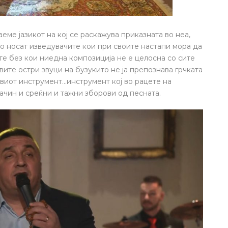
аеме јазикот на кој се раскажува приказната во неа,
о носат изведувачите кои при своите настапи мора да
е без кои ниедна композиција не е целосна со сите
вите остри звуци на бузукито не ја препознава грчката
ивиот инструмент…инструмент кој во рацете на
начин и среќни и тажни зборови од песната.