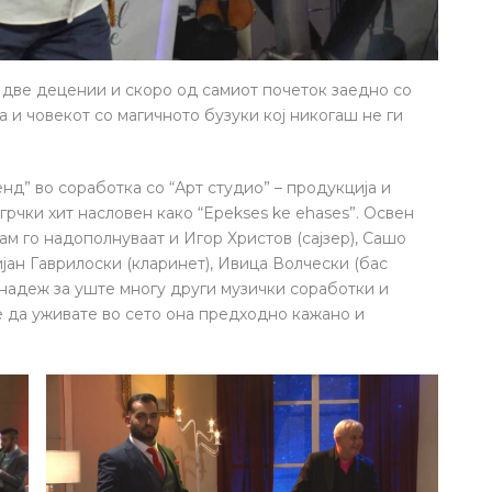
 две децении и скоро од самиот почеток заедно со
а и човекот со магичното бузуки кој никогаш не ги
нд” во соработка со “Арт студио” – продукција и
грчки хит насловен како “Epekses ke ehases”. Освен
там го надополнуваат и Игор Христов (сајзер), Сашо
јан Гаврилоски (кларинет), Ивица Волчески (бас
о надеж за уште многу други музички соработки и
ме да уживате во сето она предходно кажано и