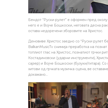
Бендот “Руски рулет” е оформен пред околу
него е и Војче Бошкоски, неговата десна рак
остава недоречени зборовите на Христос.
Деновиве Христос заедно со “Руски рулет бе
BalkanMusicTv снимија преработка на познат 
топлиот глас на Христос, познатиот грчки ри
Костадиновски (ударни инструменти), Христи
сајзер) и Војче Бошкоски (бузуки/гитара). С
хитови од грчката музичка сцена, ве остава
докажано…