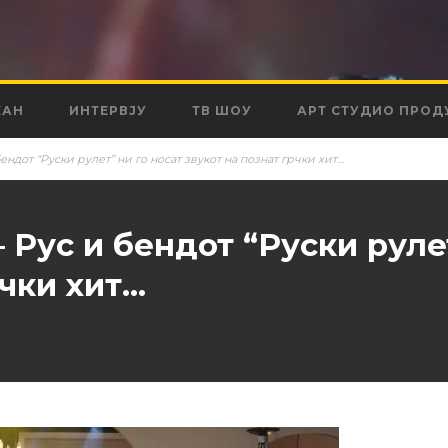
КАН
ИНТЕРВЈУ
ТВ ШОУ
АРТ СТУДИО ПРОД
ендот “Руски рулет” ни го носат звукот на познат грчки хит…
 Рус и бендот “Руски рулет
рчки хит…