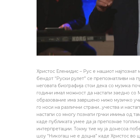
Христос Еленидис – Рус е нашиот најпознат 
бендот “Руски рулет” се препознатливи на п
неговата биографија стои дека со музика почн
години имал можност да настапи заедно со 
образование има завршено нижо музичко учил
го носи на различни страни…учества и наста
настапи со многу познати грчки имиња од та
каде публиката умее да ја препознае топлин
интерпретации. Токму тие му ја донесоа поб
шоу “Никогаш не е доцна” каде Христос во ц