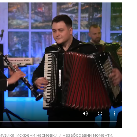
музика, искрени насмевки и незаборавни моменти.