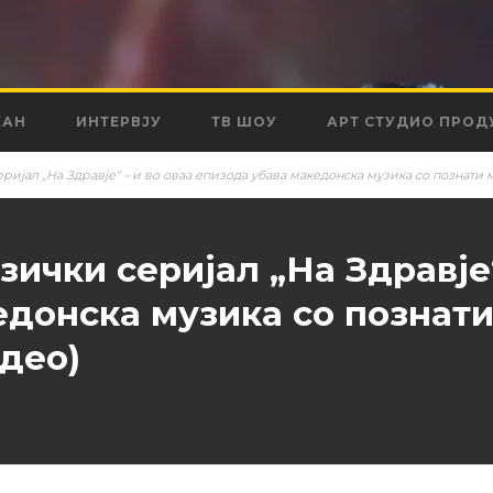
КАН
ИНТЕРВЈУ
ТВ ШОУ
АРТ СТУДИО ПРОД
еријал „На Здравје“ – и во оваа епизода убава македонска музика со познат
зички серијал „На Здравје“
едонска музика со познат
део)