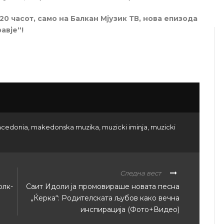
 20 часот, само на Балкан Мјузик ТВ, нова епизода
авје“!
cedonia
,
makedonska muzika
,
muzicki iminja
,
muzicki
Следна вест
олк-
Саит Идоли ја промовираше новата песна
„Ќерка“: Родителската љубов како вечна
инспирација (Фото+Видео)