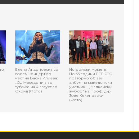
тот
Елена Андоновска со
Историски момент:
голем концерт во
По 35 години ПГП РТС
чест на Васка Илиева:
повторно објави
„Од Македонија во
албум на македонски
туѓина“ на 4 август во
уметник – „Балкански
Охрид (Фото)
жубор“ на Проф. д-р
Јове Кекеновски
(Фото)