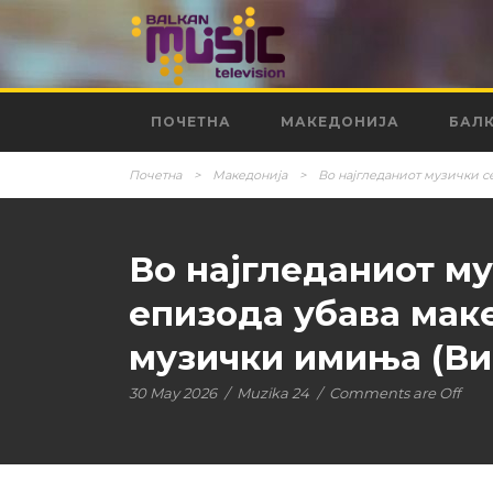
ПОЧЕТНА
МАКЕДОНИЈА
БАЛ
Почетна
>
Македонија
>
Во најгледаниот музички с
Во најгледаниот му
епизода убава мак
музички имиња (Ви
30 May 2026
/
Muzika 24
/
Comments are Off