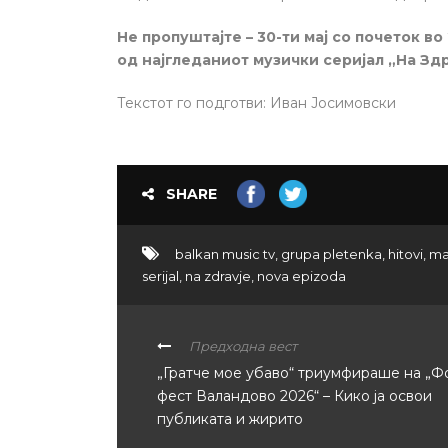
Не пропуштајте – 30-ти мај со почеток во
од најгледаниот музички серијал „На Здр
Текстот го подготви: Иван Јосимовски
SHARE
balkan music tv
,
grupa pletenka
,
hitovi
,
ma
serijal
,
na zdravje
,
nova epizoda
Предходна вест
„Гратче мое убаво“ триумфираше на „Ф
фест Валандово 2026“ – Кико ја освои
публиката и жирито