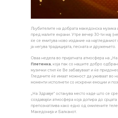
Љубителите на добрата македонска музика и
пред малите екрани. Утре вечер 30-ти мај (н
ќе се емитува ново издание на најгледаниот
ја негува традицијата, песната и дружењето.
Оваа недела во пријатната атмосфера на „На 
Плетенка
, која пак со нашите добро одбра
музички стил ќе Ве забавуваат и ќе придон
Гледачите ќе имаат можност да уживаат во н
моменти исполнети со искрени емоции и поз
„На Здравје“ останува место каде што се сре
создавајќи атмосфера која допира до срцата 
препознатлива како едно од омилените теле
Македонија и Балканот.