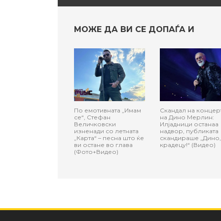
МОЖЕ ДА ВИ СЕ ДОПАЃА И
По емотивната „Имам
Скандал на концер
се“, Стефан
на Дино Мерлин:
Величковски
Илјадници останаа
изненади со летната
надвор, публиката
„Карта“ – песна што ќе
скандираше „Дино,
ви остане во глава
крадецу!“ (Видео)
(Фото+Видео)