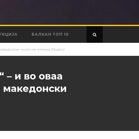
УКЦИЈА
БАЛКАН ТОП 10
и македонски музички имиња (Видео)
 – и во оваа
и македонски