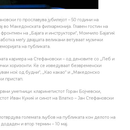
овски го прославува јубилејот – 50 години на
мај во Македонската филхармонија. Главен гостин на
 фронтмен на „Бајага и инструктори“, Момчило Бајагиќ
работка меѓу двајцата великани ветуваат музички
еморијата на публиката.
ата кариера на Стефановски – од деновите со „Леб и
зички хоризонти. Ќе се изведуваат безвременски
Чувам ноќ од будни“, „Као какао“ и „Македонско
ки пристап.
 врвни уметници: кларинетистот Горан Бојчевски,
тот Иван Кукиќ и синот на Влатко – Јан Стефановски
потврдува големата љубов на публиката кон делото на
додаден и втор термин – 10 мај.