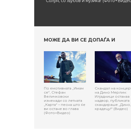
Солун, со љубов и музика! (Фото+Видео
МОЖЕ ДА ВИ СЕ ДОПАЃА И
По емотивната „Имам
Скандал на концер
се“, Стефан
на Дино Мерлин:
Величковски
Илјадници останаа
изненади со летната
надвор, публиката
„Карта“ – песна што ќе
скандираше „Дино,
ви остане во глава
крадецу!“ (Видео)
(Фото+Видео)