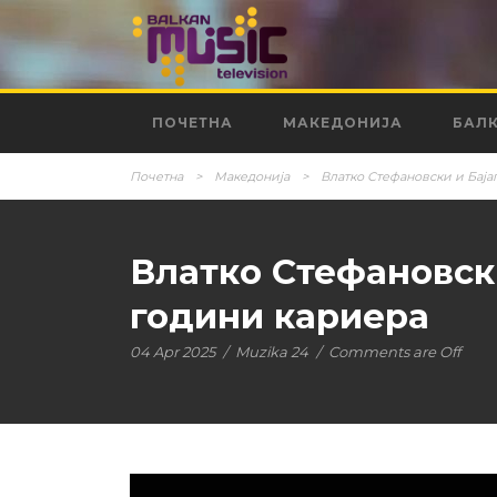
ПОЧЕТНА
МАКЕДОНИЈА
БАЛ
Почетна
>
Македонија
>
Влатко Стефановски и Баја
Влатко Стефановски
години кариера
04 Apr 2025
/
Muzika 24
/
Comments are Off