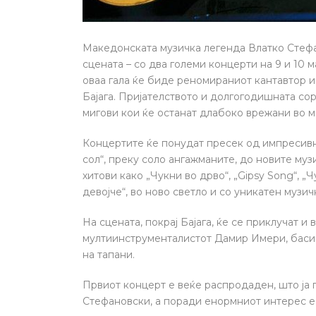
Македонската музичка легенда Влатко Стефан
сцената – со два големи концерти на 9 и 10 
оваа гала ќе биде реномираниот кантавтор и
Бајага. Пријателството и долгогодишната со
мигови кои ќе останат длабоко врежани во м
Концертите ќе понудат пресек од импресивн
сол“, преку соло ангажманите, до новите му
хитови како „Чукни во дрво“, „Gipsy Song“, „
девојче“, во ново светло и со уникатен музич
На сцената, покрај Бајага, ќе се приклучат и
мултиинструменталистот Дамир Имери, басис
на тапани.
Првиот концерт е веќе распродаден, што ја 
Стефановски, а поради енормниот интерес е 