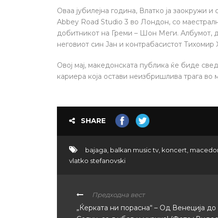
Оваа јубилејна година, Влатко ја заокружи и
Abbey Road Studio 3 во Лондон, со маестрал
добитникот на Греми – Шон Меги. Албумот, д
неговиот син Јан и контрабасистот Тихомир Х
Овој мај, македонската публика ќе биде све
кариера која остави неизбришлива трага во м
SHARE
bajaga
,
balkan music tv
,
koncert
,
macedo
vlatko stefanovski
Предходна вест
„Ќерката ни порасна“ – Од Венеција до