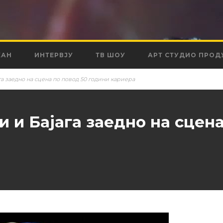
КАН
ИНТЕРВЈУ
ТВ ШОУ
АРТ СТУДИО ПРОД
га заедно на сцена по повод 50 години кариера
 и Бајага заедно на сцена