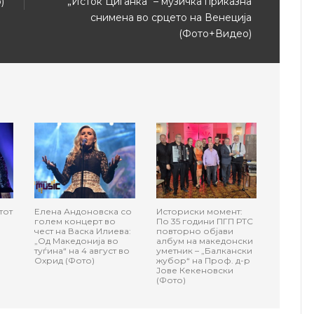
)
„Исток Циганка“ – музичка приказна
снимена во срцето на Венеција
(Фото+Видео)
тот
Елена Андоновска со
Историски момент:
голем концерт во
По 35 години ПГП РТС
чест на Васка Илиева:
повторно објави
„Од Македонија во
албум на македонски
туѓина“ на 4 август во
уметник – „Балкански
Охрид (Фото)
жубор“ на Проф. д-р
Јове Кекеновски
(Фото)