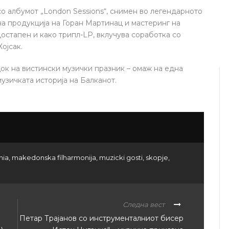
 со албумот „London Sessions“, снимен во легендарното
на продукција на Горан Мартинац и мастеринг на
остапен и како трипл-LP, вклучува соработка со
ојсак.
док на вистински музички празник – омаж на една
узичката историја на Балканот.
nia
,
makedonska filharmonija
,
muzicki gosti
,
skopje
,
Следна вест
Петар Трајанов со инструменталниот бисер