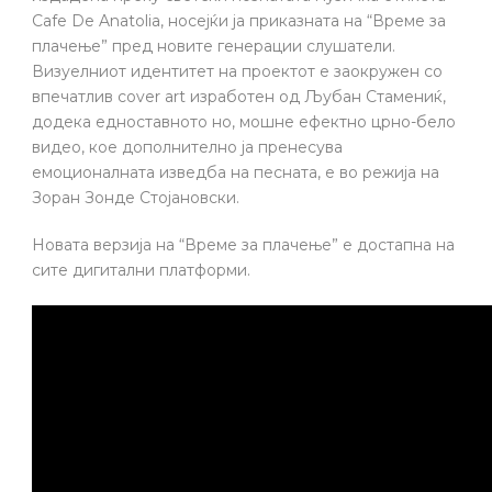
Cafe De Anatolia, носејќи ја приказната на “Време за
плачење” пред новите генерации слушатели.
Визуелниот идентитет на проектот е заокружен со
впечатлив cover art изработен од Љубан Стамениќ,
додека едноставното но, мошне ефектно црно-бело
видео, кое дополнително ја пренесува
емоционалната изведба на песната, е во режија на
Зоран Зонде Стојановски.
Новата верзија на “Време за плачење” е достапна на
сите дигитални платформи.