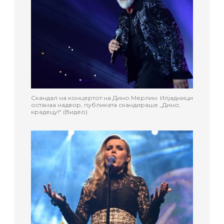
Скандал на концертот на Дино Мерлин: Илјадници
останаа надвор, публиката скандираше „Дино,
крадецу!“ (Видео)