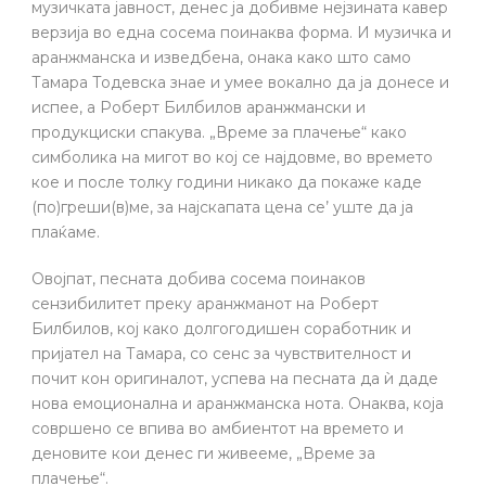
музичката јавност, денес ја добивме нејзината кавер
верзија во една сосема поинаква форма. И музичка и
аранжманска и изведбена, онака како што само
Тамара Тодевска знае и умее вокално да ја донесе и
испее, а Роберт Билбилов аранжмански и
продукциски спакува. „Време за плачење“ како
симболика на мигот во кој се најдовме, во времето
кое и после толку години никако да покаже каде
(по)греши(в)ме, за најскапата цена се’ уште да ја
плаќаме.
Овојпат, песната добива сосема поинаков
сензибилитет преку аранжманот на Роберт
Билбилов, кој како долгогодишен соработник и
пријател на Тамара, со сенс за чувствителност и
почит кон оригиналот, успева на песната да ѝ даде
нова емоционална и аранжманска нота. Онаква, која
совршено се впива во амбиентот на времето и
деновите кои денес ги живееме, „Време за
плачење“.