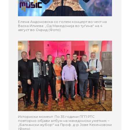
Елена Андоновска со голем концерт во чест на
Васка Илиева: „Од Македонија во туѓина“ на 4
август во Охрид (Фото)
Историски момент: По 35 години ПГП РТС
повторно објави албум на македонски уметник –
„Балкански жубор“ на Проф. д-р Јове Кекеновски
(Фото)