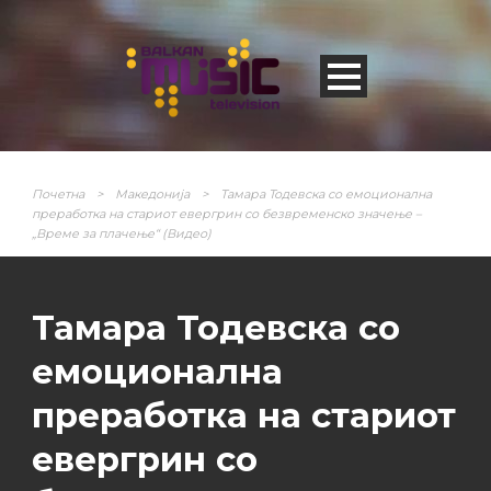
Почетна
>
Македонија
>
Тамара Тодевска со емоционална
преработка на стариот евергрин со безвременско значење –
„Време за плачење“ (Видео)
Тамара Тодевска со
емоционална
преработка на стариот
евергрин со