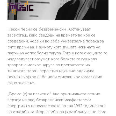
Некои песни се безвременски… Остануваат
засекогаш, како сведоци на времето во кое се
создадени, носејќи во себе универзална порака за
сите времиња. Најмногу кога душата искината на
парчиња непреболно тагува. Тогаш кога емоциите го
надвладуваат разумот, кога болката го гушнала
траорот, а молкот царува во прегратките на
тишината, тогаш веројатно најсилно одекнува
песната која во себе носи стихови кои имаат само
едно значење…
„Време (е) за плачење“. Ако оригиналната латино
верзија на овој безвременски макфестовски
евергрин го направи своето во таа 1992 година кога
во изведба на Игор Џамбазов ја разбранува не само