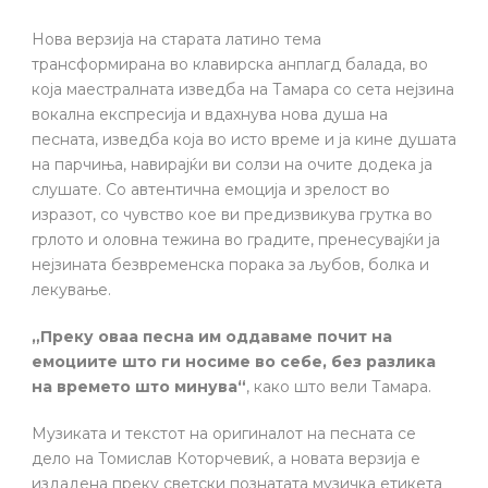
Нова верзија на старата латино тема
трансформирана во клавирска анплагд балада, во
која маестралната изведба на Тамара со сета нејзина
вокална експресија и вдахнува нова душа на
песната, изведба која во исто време и ја кине душата
на парчиња, навирајќи ви солзи на очите додека ја
слушате. Со автентична емоција и зрелост во
изразот, со чувство кое ви предизвикува грутка во
грлото и оловна тежина во градите, пренесувајќи ја
нејзината безвременска порака за љубов, болка и
лекување.
„Преку оваа песна им оддаваме почит на
емоциите што ги носиме во себе, без разлика
на времето што минува“
, како што вели Тамара.
Музиката и текстот на оригиналот на песната се
дело на Томислав Которчевиќ, а новата верзија е
издадена преку светски познатата музичка етикета