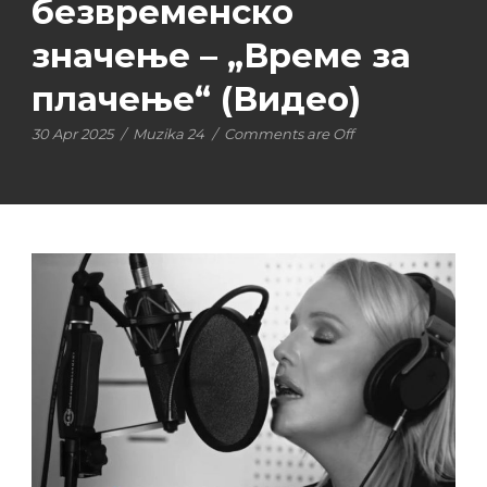
безвременско
значење – „Време за
плачење“ (Видео)
30 Apr 2025
/
Muzika 24
/
Comments are Off