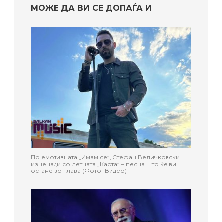
МОЖЕ ДА ВИ СЕ ДОПАЃА И
По емотивната „Имам се“, Стефан Величковски
изненади со летната „Карта“ – песна што ќе ви
остане во глава (Фото+Видео)