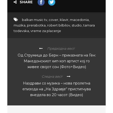
SHARE
balkan music tv
,
cover
,
klavir
,
macedonia
,
muzika
,
prerabotka
,
robert bilbilov
,
studio
,
tamara
todevska
,
vreme za placenje
Предходна вест
Од Струмица до Берн – приказната на Ген:
Македонскиот хип-хоп артист кој го
живее својот сон (Фото+Видео)
Следна вест
Наздрави со музика – нова пролетна
епизода на „На Здравје“ пристигнува
внедела во 20 часот (Видео)