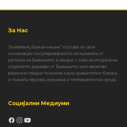
За Нас
Телевизия„Балкан мюзик” поставя за своя
основнацел популяризирането на музиката от
региона на Балканите, а заедно с това икултурата на
отделните държави от Балканите, като включва
различни гледни точкикъм една сравнително близка
и позната звукова, визуална и темпераментна среда
Социјални Медиуми