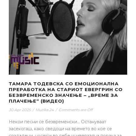
ТАМАРА ТОДЕВСКА СО ЕМОЦИОНАЛНА
ПРЕРАБОТКА НА СТАРИОТ ЕВЕРГРИН СО
БЕЗВРЕМЕНСКО ЗНАЧЕЊЕ – „ВРЕМЕ ЗА
ПЛАЧЕЊЕ“ (ВИДЕО)
30 Apr 2025
/
Muzika 24
/
Comments are Off
Некои песни се безвременски… Остануваат
засекогаш, како сведоци на времето во кое се
создадени, носејќи во себе универзална порака за