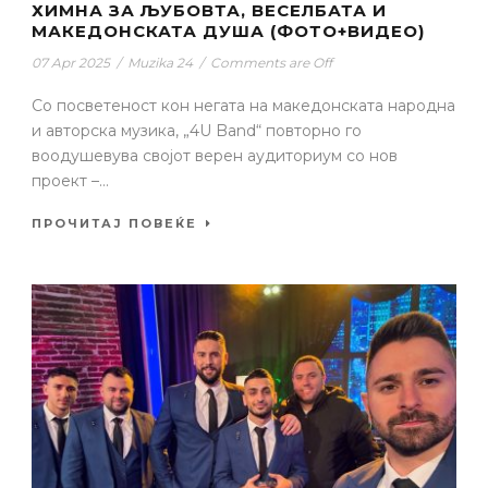
ХИМНА ЗА ЉУБОВТА, ВЕСЕЛБАТА И
МАКЕДОНСКАТА ДУША (ФОТО+ВИДЕО)
07 Apr 2025
/
Muzika 24
/
Comments are Off
Со посветеност кон негата на македонската народна
и авторска музика, „4U Band“ повторно го
воодушевува својот верен аудиториум со нов
проект –...
ПРОЧИТАЈ ПОВЕЌЕ