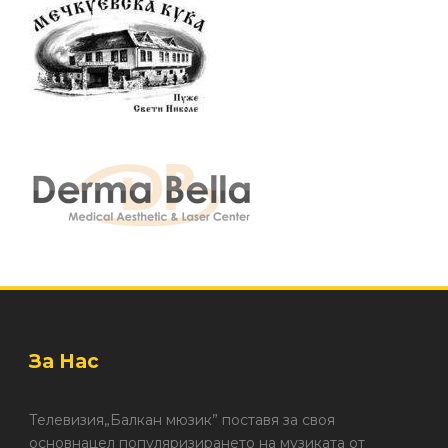
За Нас
Телевизия„Балкан мюзик” поставя за своя
основнацел популяризирането на музиката от