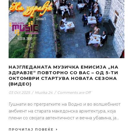
НАЈГЛЕДАНАТА МУЗИЧКА ЕМИСИЈА „НА
ЗДРАВЈЕ“ ПОВТОРНО СО ВАС – ОД 5-ТИ
ОКТОМВРИ СТАРТУВА НОВАТА СЕЗОНА
(ВИДЕО)
03 Oct 2025
/
Muzika 24
/
Comments are Off
Гушнати во прегратките на Водно и во волшебниот
амбиент на старата македонска архитектура, која
плени со својата автентичност и вечна убавина, ја...
ПРОЧИТАЈ ПОВЕЌЕ