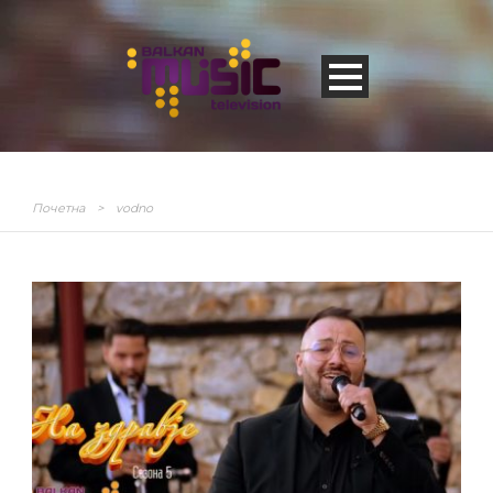
Почетна
>
vodno