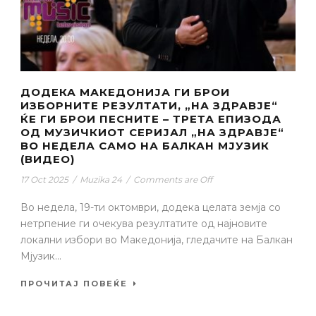
ДОДЕКА МАКЕДОНИЈА ГИ БРОИ
ИЗБОРНИТЕ РЕЗУЛТАТИ, „НА ЗДРАВЈЕ“
ЌЕ ГИ БРОИ ПЕСНИТЕ – ТРЕТА ЕПИЗОДА
ОД МУЗИЧКИОТ СЕРИЈАЛ „НА ЗДРАВЈЕ“
ВО НЕДЕЛА САМО НА БАЛКАН МЈУЗИК
(ВИДЕО)
17 Oct 2025
/
Muzika 24
/
Comments are Off
Во недела, 19-ти октомври, додека целата земја со
нетрпение ги очекува резултатите од најновите
локални избори во Македонија, гледачите на Балкан
Мјузик...
ПРОЧИТАЈ ПОВЕЌЕ