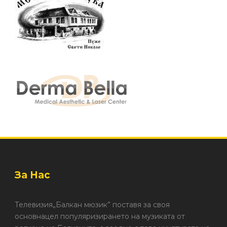
За Нас
Телевизия„Балкан мюзик” поставя за своя
основнацел популяризирането на музиката от