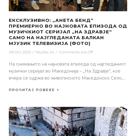
ЕКСКЛУЗИВНО: „АНЕТА БЕНД“
ПРЕМИЕРНО ВО НАЈНОВАТА ЕПИЗОДА ОД
МУЗИЧКИОТ СЕРИЈАЛ „НА ЗДРАВЈЕ“
САМО НА НАЈГЛЕДАНАТА БАЛКАН
МЈУЗИК ТЕЛЕВИЗИЈА (ФОТО)
09 Oct 2025
/
Muzika 24
/
Comments are Off
На снимањето на најновата епизода од најгледаниот
музички серијал во Македонија – „На Здравје“, кое
вчера се одржа во живописното Македонско Село,...
ПРОЧИТАЈ ПОВЕЌЕ