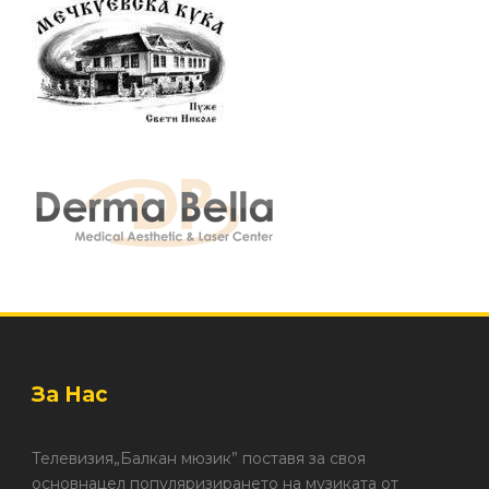
За Нас
Телевизия„Балкан мюзик” поставя за своя
основнацел популяризирането на музиката от