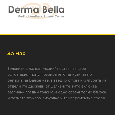
За Нас
Телевизия„Балкан мюзик” поставя за своя
основнацел популяризирането на музиката от
региона на Балканите, а заедно с това икултурата на
отделните държави от Балканите, като включва
различни гледни точкикъм една сравнително близка
и позната звукова, визуална и темпераментна среда