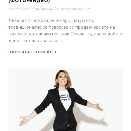
(ФОТО+ВИДЕО)
26 Dec 2025
/
Muzika 24
/
Comments are Off
Дваесет и четврти декември, датум што
традиционално се поврзува со предвечерието на
големиот католички празник Божик, годинава доби и
дополнително значење на...
ПРОЧИТАЈ ПОВЕЌЕ