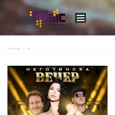
Почетна
>
dj