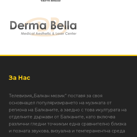
За Нас
Телевизия„Балкан мюзик” поставя за своя
основнацел популяризирането на музиката от
региона на Балканите, а заедно с това икултурата на
отделните държави от Балканите, като включва
различни гледни точкикъм една сравнително близка
и позната звукова, визуална и темпераментна среда