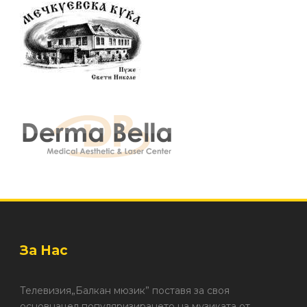
За Нас
Телевизия„Балкан мюзик” поставя за своя
основнацел популяризирането на музиката от