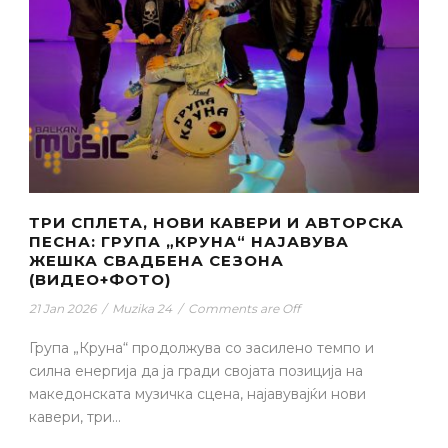
ТРИ СПЛЕТА, НОВИ КАВЕРИ И АВТОРСКА
ПЕСНА: ГРУПА „КРУНА“ НАЈАВУВА
ЖЕШКА СВАДБЕНА СЕЗОНА
(ВИДЕО+ФОТО)
21 Jan 2026
/
Muzika 24
/
Comments are Off
Група „Круна“ продолжува со засилено темпо и
силна енергија да ја гради својата позиција на
македонската музичка сцена, најавувајќи нови
кавери, три...