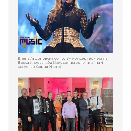
Елена Андоновска со голем концерт во чест на
Васка Илиева: „Од Македонија во туѓина“ на 4
август во Охрид (Фото)