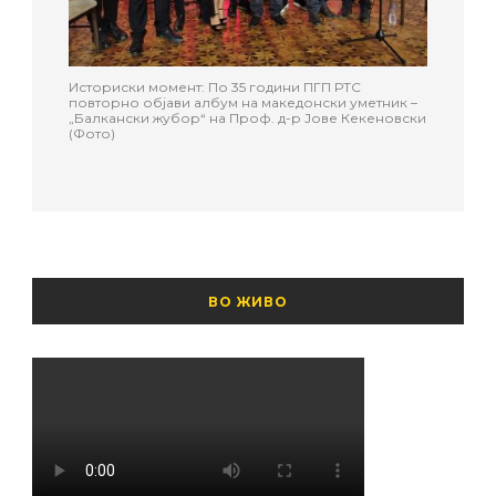
Историски момент: По 35 години ПГП РТС
повторно објави албум на македонски уметник –
„Балкански жубор“ на Проф. д-р Јове Кекеновски
(Фото)
ВО ЖИВО