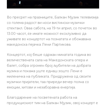
Во пресрет на празниците, Балкан Мјузик телевизија
со голема радост ви носи вистински музички
спектакл. Оваа сабота, на 19-ти април, со почеток во
13:00 часот, ќе имате можност ексклузивно да
уживате во концертот на познатата и обожавана
македонска пејачка Лени Партикова.
Концертот, кој беше одржан минатата година во
величествената сала на Македонската опера и
балет, собра огромен број љубители на добрата
музика и покажа уште еднаш зошто Лени е
миленичка на публиката. Придружена од своите
музички пријатели, таа приреди вечер полна со
емоции, хитови и незаборавна енергија.
Благодарение на посветената работа на
продукцискиот тим на Балкан Мјузик, овој концерт е