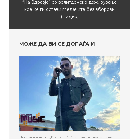
“На Здравје” со велигденско доживување
кое ќе ги остави гледачите без зборови
(Видео)
МОЖЕ ДА ВИ СЕ ДОПАЃА И
По емотивната „Имам се“, Стефан Величковски