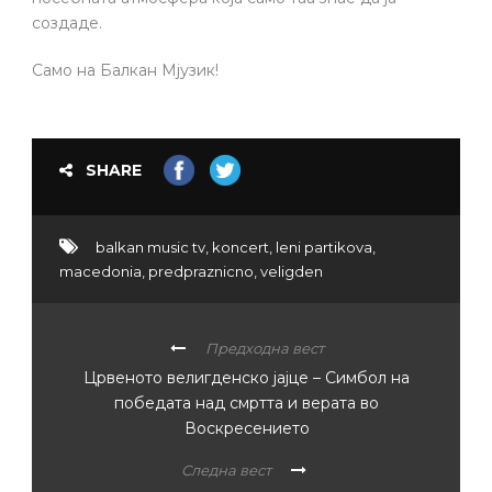
создаде.
Само на Балкан Мјузик!
SHARE
balkan music tv
,
koncert
,
leni partikova
,
macedonia
,
predpraznicno
,
veligden
Предходна вест
Црвеното велигденско јајце – Симбол на
победата над смртта и верата во
Воскресението
Следна вест