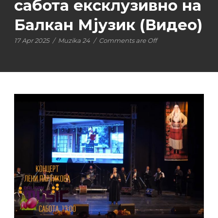
сабота ексклузивно на
Балкан Мјузик (Видео)
17 Apr 2025
/
Muzika 24
/
Comments are Off