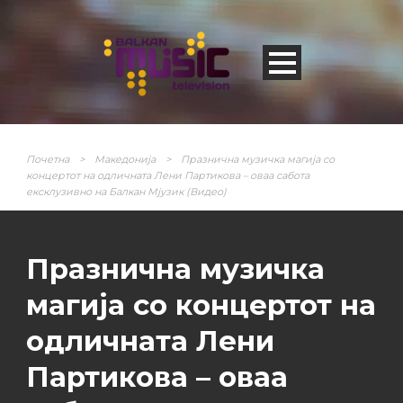
Почетна
>
Македонија
>
Празнична музичка магија со
концертот на одличната Лени Партикова – оваа сабота
ексклузивно на Балкан Мјузик (Видео)
Празнична музичка
магија со концертот на
одличната Лени
Партикова – оваа