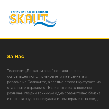
За Нас
Телевизия„Балкан мюзик” поставя за своя
основнацел популяризирането на музиката от
региона на Балканите, а заедно с това икултурата на
отделните държави от Балканите, като включва
различни гледни точкикъм една сравнително близка
и позната звукова, визуална и темпераментна среда