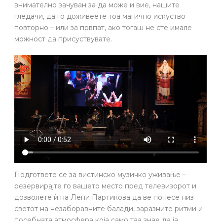
внимателно зачуван за да може и вие, нашите
гледачи, да го доживеете тоа магично искуство
повторно – или за првпат, ако тогаш не сте имале
можност да присуствувате.
Подгответе се за вистинско музичко уживање –
резервирајте го вашето место пред телевизорот и
дозволете ѝ на Лени Партикова да ве понесе низ
светот на незаборавните балади, заразните ритми и
посебната атмосфера која само таа знае да ја