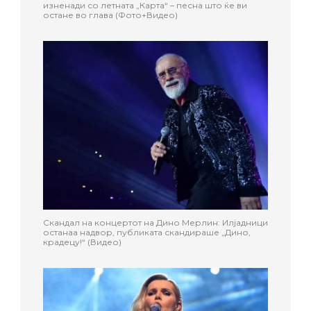
изненади со летната „Карта“ – песна што ќе ви
остане во глава (Фото+Видео)
Скандал на концертот на Дино Мерлин: Илјадници
останаа надвор, публиката скандираше „Дино,
крадецу!“ (Видео)