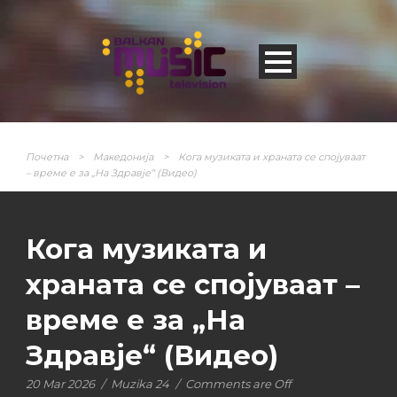
Почетна
>
Македонија
>
Кога музиката и храната се спојуваат
– време е за „На Здравје“ (Видео)
Кога музиката и
храната се спојуваат –
време е за „На
Здравје“ (Видео)
20 Mar 2026
/
Muzika 24
/
Comments are Off