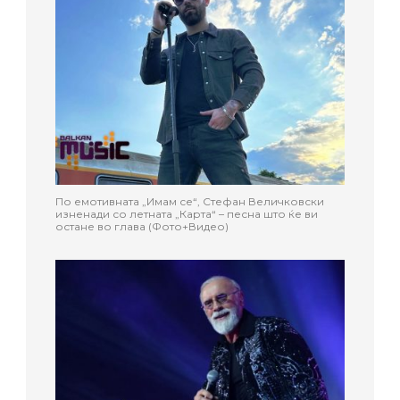
По емотивната „Имам се“, Стефан Величковски
изненади со летната „Карта“ – песна што ќе ви
остане во глава (Фото+Видео)