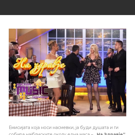
Емисијата која носи насмевки, ја буди душата и ги
собира најблиските околу една маса –
„На Здравје“