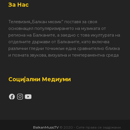
За Нас
Телевизия„Балкан мюзик” поставя за своя
основнацел популяризирането на музиката от
региона на Балканите, а заедно с това икултурата на
отделните държави от Балканите, като включва
различни гледни точкикъм една сравнително близка
и позната звукова, визуална и темпераментна среда
Социјални Медиуми
BalkanMusicTV
© 2020 - Сите права се задржани.