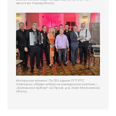
август во Охрид (Фото)
Историски момент: По 35 години ПГП РТС
повторно објави албум на македонски уметник –
„Балкански жубор“ на Проф. д-р Јове Кекеновски
(Фото)