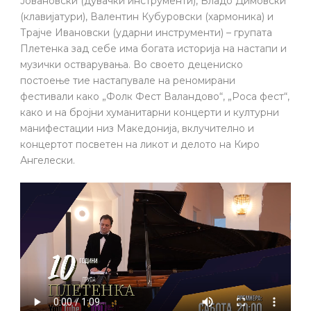
Јовановски (дувачки инструменти), Владо Димовски
(клавијатури), Валентин Кубуровски (хармоника) и
Трајче Ивановски (ударни инструменти) – групата
Плетенка зад себе има богата историја на настапи и
музички остварувања. Во своето децениско
постоење тие настапувале на реномирани
фестивали како „Фолк Фест Валандово“, „Роса фест“,
како и на бројни хуманитарни концерти и културни
манифестации низ Македонија, вклучително и
концертот посветен на ликот и делото на Киро
Ангелески.