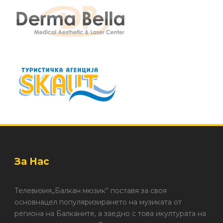
За Нас
Телевизия„Балкан мюзик” поставя за своя
основнацел популяризирането на музиката от
региона на Балканите, а заедно с това икултурата на