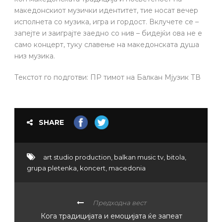
македонскиот музички идентитет, тие носат вечер
исполнета со музика, игра и гордост. Вклучете се –
запејте и заиграјте заедно со нив – бидејќи ова не е
само концерт, туку славење на македонската душа
низ музика.
Текстот го подготви: ПР тимот на Балкан Мјузик ТВ
SHARE
art studio production
,
balkan music tv
,
bitola
,
grupa pletenka
,
koncert
,
macedonia
Предходна вест
Кога традицијата и емоцијата ќе запеат