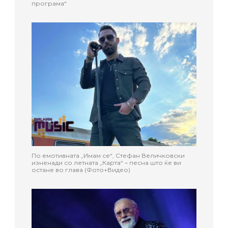
програма“
По емотивната „Имам се“, Стефан Величковски
изненади со летната „Карта“ – песна што ќе ви
остане во глава (Фото+Видео)