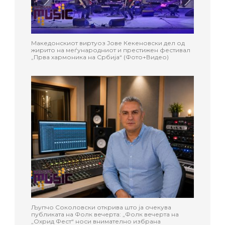
Македонскиот виртуоз Јове Кекеновски дел од
жирито на меѓународниот и престижен фестивал
„Прва хармоника на Србија“ (Фото+Видео)
Љупчо Соколовски открива што ја очекува
публиката на Фолк вечерта: „Фолк вечерта на
„Охрид Фест“ носи внимателно избрана