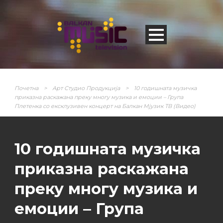
Почетна
>
Арт Студио Продукција
>
10 годишната музичка
приказна раскажана преку многу музика и емоции – Група
Плетенка со ексклузивен концерт на Балкан Мјузик ТВ (Видео)
10 годишната музичка
приказна раскажана
преку многу музика и
емоции – Група