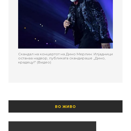
Скандал на концертот на Дино Мерлин: Илјадници
останаа надвор, публиката скандираше „Дино,
крадецу!“ (Видео)
ВО ЖИВО