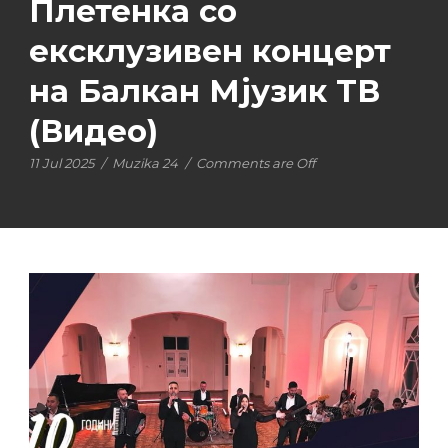
Плетенка со
ексклузивен концерт
на Балкан Мјузик ТВ
(Видео)
11 Jul 2025
/
Muzika 24
/
Comments are Off