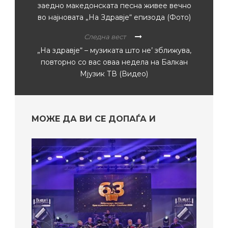
заедно македонската песна живее вечно
во најновата „На Здравје“ епизода (Фото)
Следна вест
„На здравје“ – музиката што не’ зближува,
повторно со вас оваа недела на Балкан
Мјузик ТВ (Видео)
МОЖЕ ДА ВИ СЕ ДОПАЃА И