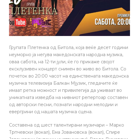
Групата Плетенка од Битола, која веќе десет години
неуморно ја негува македонската народна музика,
оваа сабота, на 12-ти јули, ќе го прикаже својот
ексклузивен концерт снимен во живо во Битола. Со
почеток во 20:00 часот на единствената македонска
музичка телевизија Балкан Мјузик, гледачите ќе
имаат ретка можност и привилегија да уживаат во
уникатната изведба на нивниот репертоар составен
од авторски песни, познати народни мелодии и
евергрини од нашата музичка сцена.
Составена од шест талентирани музичари – Марко
Трпчевски (вокал), Ема Јовановска (вокал), Спире