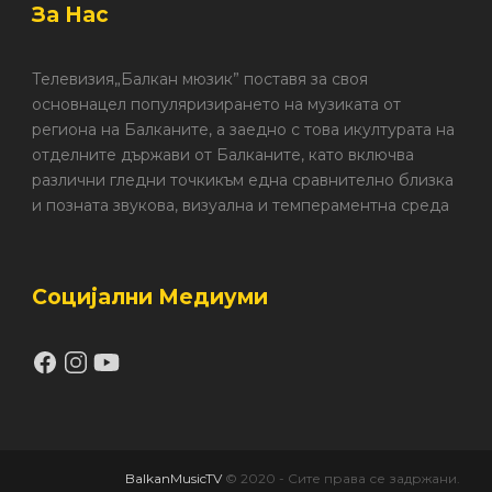
За Нас
Телевизия„Балкан мюзик” поставя за своя
основнацел популяризирането на музиката от
региона на Балканите, а заедно с това икултурата на
отделните държави от Балканите, като включва
различни гледни точкикъм една сравнително близка
и позната звукова, визуална и темпераментна среда
Социјални Медиуми
BalkanMusicTV
© 2020 - Сите права се задржани.