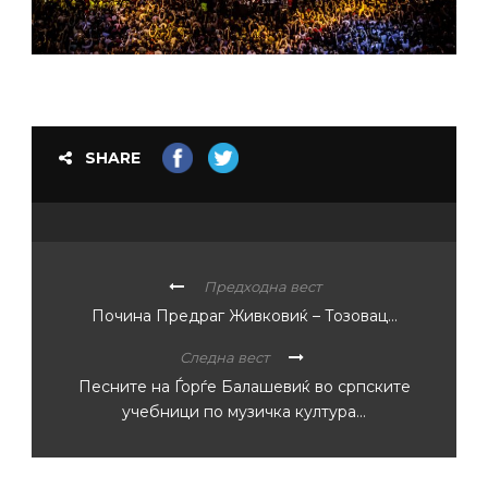
SHARE
Предходна вест
Почина Предраг Живковиќ – Тозовац…
Следна вест
Песните на Ѓорѓе Балашевиќ во српските
учебници по музичка култура…