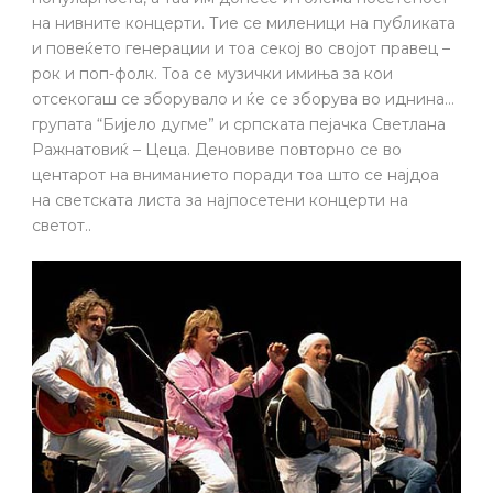
на нивните концерти. Тие се миленици на публиката
и повеќето генерации и тоа секој во својот правец –
рок и поп-фолк. Тоа се музички имиња за кои
отсекогаш се зборувало и ќе се зборува во иднина…
групата “Бијело дугме” и српската пејачка Светлана
Ражнатовиќ – Цеца. Деновиве повторно се во
центарот на вниманието поради тоа што се најдоа
на светската листа за најпосетени концерти на
светот..