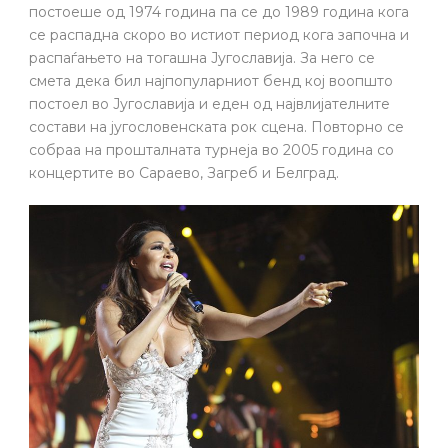
постоеше од 1974 година па се до 1989 година кога
се распадна скоро во истиот период кога започна и
распаѓањето на тогашна Југославија. За него се
смета дека бил најпопуларниот бенд кој воопшто
постоел во Југославија и еден од највлијателните
состави на југословенската рок сцена. Повторно се
собраа на прошталната турнеја во 2005 година со
концертите во Сараево, Загреб и Белград.