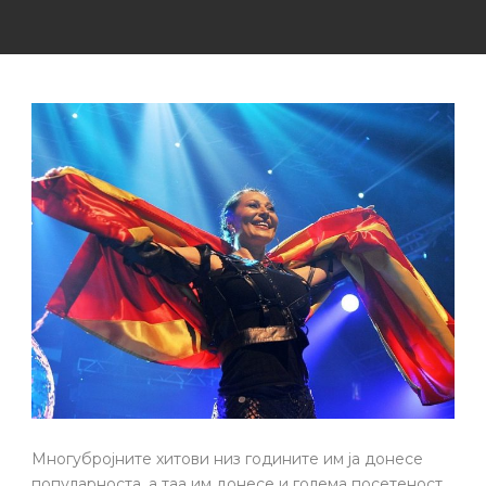
Mногубројните хитови низ годините им ја донесе
популарноста, а таа им донесе и голема посетеност