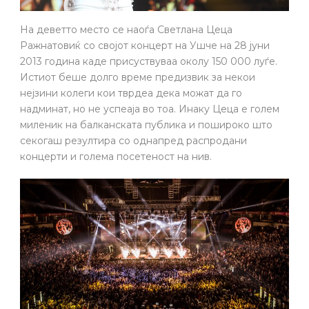
На деветто место се наоѓа Светлана Цеца
Ражнатовиќ со својот концерт на Ушче на 28 јуни
2013 година каде присуствуваа околу 150 000 луѓе.
Истиот беше долго време предизвик за некои
нејзини колеги кои тврдеа дека можат да го
надминат, но не успеаја во тоа. Инаку Цеца е голем
миленик на балканската публика и пошироко што
секогаш резултира со однапред распродани
концерти и голема посетеност на нив.