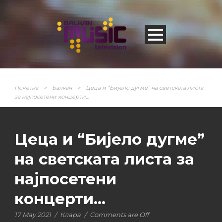
Почетна
>
Балкан
>
Цеца и “Бијело дугме” на светската листа
за најпосетени концерти…
Цеца и “Бијело дугме”
на светската листа за
најпосетени
концерти…
17 May 2021
/
Клара
/
Comments are Off