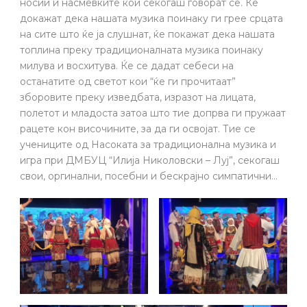
носии и насмевките кои секогаш говорат се. Ќе
докажат дека нашата музика поинаку ги грее срцата
на сите што ќе ја слушнат, ќе покажат дека нашата
топлина преку традиционалната музика поинаку
милува и восхитува. Ќе се дадат себеси на
останатите од светот кои “ќе ги прочитаат”
зборовите преку изведбата, изразот на лицата,
полетот и младоста затоа што тие допрва ги пружаат
рацете кон височините, за да ги освојат. Тие се
учениците од Насоката за традиционална музика и
игра при ДМБУЦ “Илија Николовски – Луј”, секогаш
свои, оргинални, посебни и бескрајно симпатични…