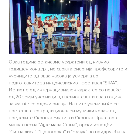
Оваа година останавме ускратени од нивниот
годишен концерт, но својата енергија професорите и
учениците од оваа насока ја усмерија во
подготовките за индонезискиот фестивал “SIPA”.
Истиот е од интернационален карактер со повеќе
од 20 земји учесници од целиот свет и оваа година
за жал ќе се одржи онлајн. Нашите ученици ќе се
претстават со традиционален музички колаж од
пределите Скопска Блатија и Скопска Црна Гора…
машка песна “Ајде мала Стана”, орски изведби
“Ситна лиса”, “Црногорка” и “Чучук” во придружба на