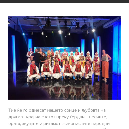
Тие ќе го однесат нашето сонце и љубовта на
другиот крај на светот преку ѓердан – песните,
ората, звуците и ритамот, живописните народни