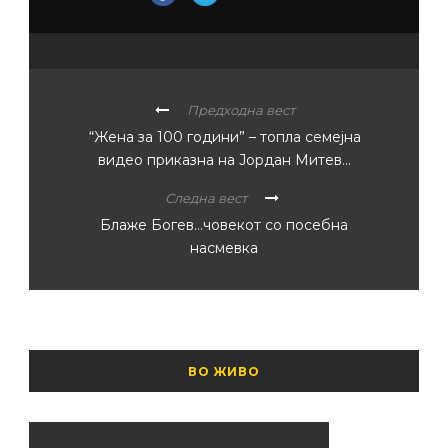
Предходна вест
“Жена за 100 години” – топла семејна
видео приказна на Јордан Митев…
Следна вест
Блаже Богев…човекот со посебна
насмевка
ВО ЖИВО