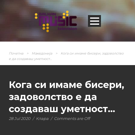
Почетна
>
Македонија
>
Кога си имаме бисери, задоволство
е да создаваш уметност…
Кога си имаме бисери,
задоволство е да
создаваш уметност…
28 Jul 2020
/
Клара
/
Comments are Off