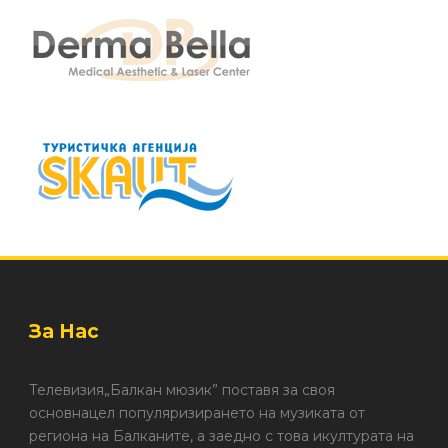
За Нас
Телевизия„Балкан мюзик” поставя за своя
основнацел популяризирането на музиката от
региона на Балканите, а заедно с това икултурата на