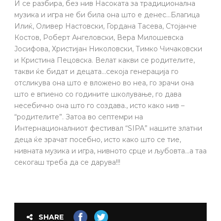
И се разбира, без нив Насоката за традиционална
музика и игра не би била она што е денес…Благица
Илиќ, Оливер Настовски, Гордана Тасева, Стојанче
Костов, Роберт Ангеловски, Вера Милошевска
Јосифова, Христијан Николовски, Тимко Чичаковски
и Кристина Пецовска. Велат какви се родителите,
такви ќе бидат и децата…секоја генерација го
отсликува она што е вложено во неа, го зрачи она
што е впиено со годините школување, го дава
несебично она што го создава., исто како нив –
“родителите”. Затоа во септемри на
Интернационалниот фестивал “SIPA” нашите златни
деца ќе зрачат посебно, исто како што се тие,
нивната музика и игра, нивното срце и љубовта…а таа
секогаш треба да се дарува!!!
SHARE