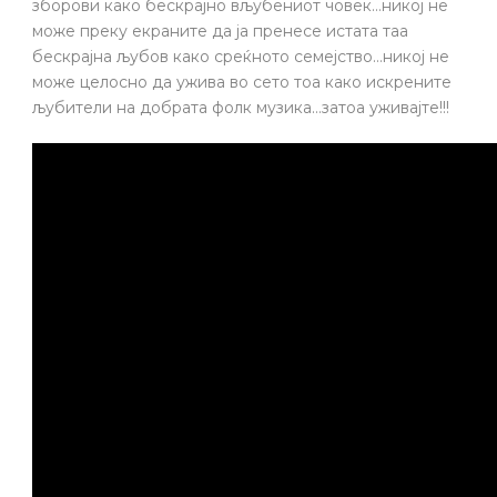
зборови како бескрајно вљубениот човек…никој не
може преку екраните да ја пренесе истата таа
бескрајна љубов како среќното семејство…никој не
може целосно да ужива во сето тоа како искрените
љубители на добрата фолк музика…затоа уживајте!!!