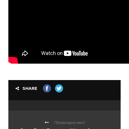
SHARE
Предходна вест