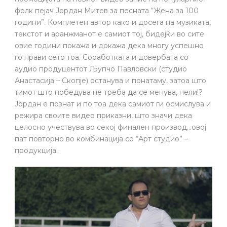
фолк пејач Јордан Митев за песната “Жена за 100
години”. Комплетен автор како и досега на музиката,
текстот и аранжманот е самиот тој, бидејќи во сите
овие години покажа и докажа дека многу успешно
го прави сето тоа. Соработката и довербата со
аудио продуцентот Љупчо Павловски (студио
Анастасија – Скопје) останува и понатаму, затоа што
тимот што победува не треба да се менува, нели!?
Јордан е познат и по тоа дека самиот ги осмислува и
режира своите видео приказни, што значи дека
целосно учествува во секој финален производ…овој
пат повторно во комбинација со “Арт студио” –
продукција.