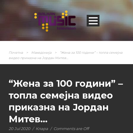
Почетна
>
Македонија
>
“Жена за 100 години” – топла семејна
видео приказна на Јордан Митев…
“Жена за 100 години” –
топла семејна видео
приказна на Јордан
Митев…
20 Jul 2020
/
Клара
/
Comments are Off