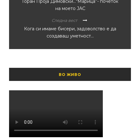
Горан Проја Димовски…“Марица”- почеток
на моето ЈАС
Следна вест
Кога си имаме бисери, задоволство е да
создаваш уметност…
ВО ЖИВО