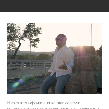
И како што најавивме, викендов се случи
промоцијата на новиот видео запис на популарниот