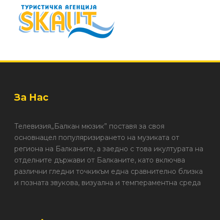
За Нас
Телевизия„Балкан мюзик” поставя за своя
основнацел популяризирането на музиката от
региона на Балканите, а заедно с това икултурата на
отделните държави от Балканите, като включва
различни гледни точкикъм една сравнително близка
и позната звукова, визуална и темпераментна среда