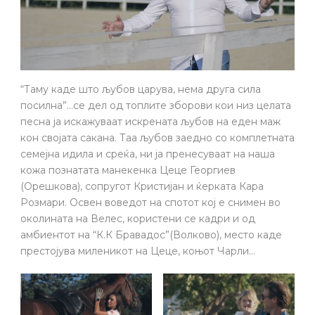
“Таму каде што љубов царува, нема друга сила
посилна”…се дел од топлите зборови кои низ целата
песна ја искажуваат искрената љубов на еден маж
кон својата сакана. Таа љубов заедно со комплетната
семејна идила и среќа, ни ја пренесуваат на наша
кожа познатата манекенка Цеце Георгиев
(Орешкова), сопругот Кристијан и ќерката Кара
Розмари. Освен воведот на спотот кој е снимен во
околината на Велес, користени се кадри и од
амбиентот на “К.К Бравадос”(Волково), место каде
престојува миленикот на Цеце, коњот Чарли…