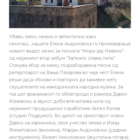
Убаво, меко, нежно и автентично како
секогаш….нашата Елена Андоновска го промовираше
новиот видео запис за песната “Мори деј Невено”
од нејзиниот втор албум “Запеало славеј пиле”.
Станува збор за малку подзаборавена песна од
репертоарот на Вања Лазарова во чија чест Елена
реши да ја обнови и повторно да заживее меѓу
слушателите на македонската народна музика. За
таа цел аранжманот го облагороди и разигра Дарко
Илиевски, а звукот доби впечатлива нота од
нејзиниот продукциски соработник Ангел Ќосев
(студио Подрумот). Во делот на оркестарот освен
Дарко на хармоника, свое учество земаа и Илија
Филиповски (виолина), Марјан Андоновски (ударни
инструменти), Филип Николовски (акустична гитара),