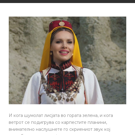
И кога шумолат лисјата во гората зелена, и кога
ветрот се подигрува со карпестите планини,
внимателно наслушнете го скриениот звук кој