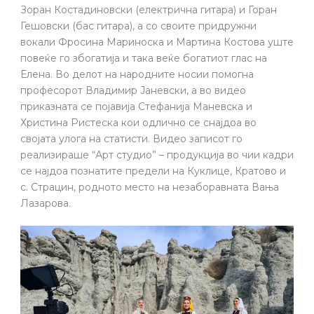
Зоран Костадиновски (електрична гитара) и Горан
Гешовски (бас гитара), а со своите придружни
вокали Фросина Мариноска и Мартина Костова уште
повеќе го збогатија и така веќе богатиот глас на
Елена. Во делот на народните носии помогна
професорот Владимир Јаневски, а во видео
приказната се појавија Стефанија Маневска и
Христина Ристеска кои одлично се снајдоа во
својата улога на статисти. Видео записот го
реализираше “Арт студио” – продукција во чии кадри
се најдоа познатите предели на Куклице, Кратово и
с. Страцин, родното место на незаборавната Вања
Лазарова.