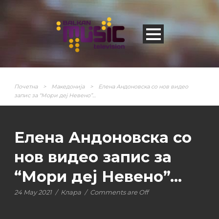
Почетна
>
Македонија
>
Елена Андоновска со нов видео
запис за “Мори деј Невено”…
Елена Андоновска со
нов видео запис за
“Мори деј Невено”…
24 May 2021
/
Клара
/
Comments are Off