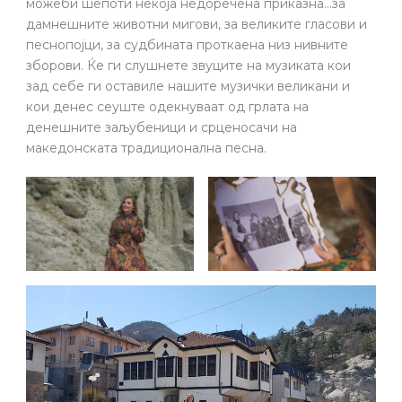
можеби шепоти некоја недоречена приказна…за
дамнешните животни мигови, за великите гласови и
песнопојци, за судбината проткаена низ нивните
зборови. Ќе ги слушнете звуците на музиката кои
зад себе ги оставиле нашите музички великани и
кои денес сеуште одекнуваат од грлата на
денешните заљубеници и срценосачи на
македонската традиционална песна.