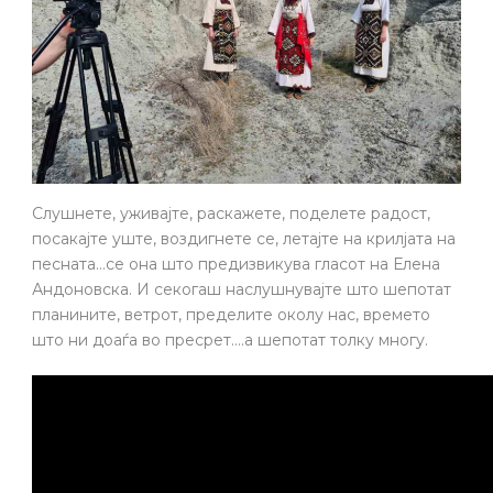
Слушнете, уживајте, раскажете, поделете радост,
посакајте уште, воздигнете се, летајте на крилјата на
песната…се она што предизвикува гласот на Елена
Андоновска. И секогаш наслушнувајте што шепотат
планините, ветрот, пределите околу нас, времето
што ни доаѓа во пресрет….а шепотат толку многу.