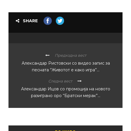
SHARE
Предходна вест
Александар Ристовски со видео запис за
песната “Животот е како игра”…
Следна вест
Александар Ицов со промоција на новото
разиграно оро “Братски мерак”…