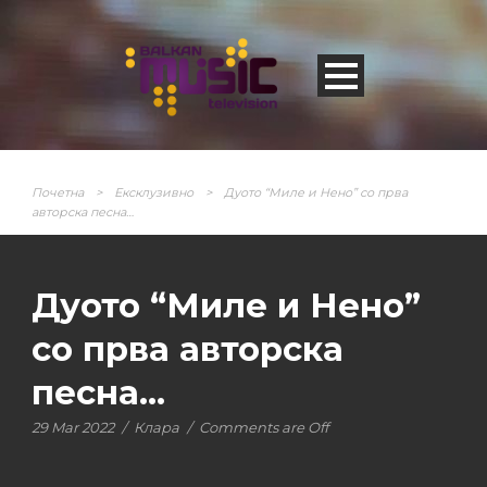
Почетна
>
Ексклузивно
>
Дуото “Миле и Нено” со прва
авторска песна…
Дуото “Миле и Нено”
со прва авторска
песна…
29 Mar 2022
/
Клара
/
Comments are Off