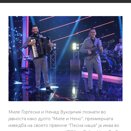
Миле Ѓорѓески и Ненад Вукојичиќ познати во
јавноста како дуото “Миле и Нено”, премиерната
изведба на своето првенче “Песна наша” ја имаа во