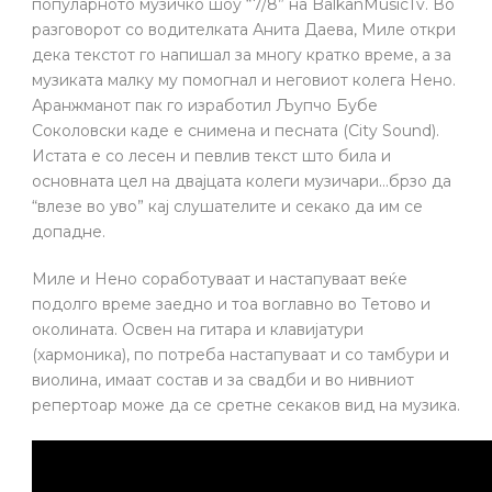
популарното музичко шоу “7/8” на BalkanMusicTv. Во
разговорот со водителката Анита Даева, Миле откри
дека текстот го напишал за многу кратко време, а за
музиката малку му помогнал и неговиот колега Нено.
Аранжманот пак го изработил Љупчо Бубе
Соколовски каде е снимена и песната (City Sound).
Истата е со лесен и певлив текст што била и
основната цел на двајцата колеги музичари…брзо да
“влезе во уво” кај слушателите и секако да им се
допадне.
Миле и Нено соработуваат и настапуваат веќе
подолго време заедно и тоа воглавно во Тетово и
околината. Освен на гитара и клавијатури
(хармоника), по потреба настапуваат и со тамбури и
виолина, имаат состав и за свадби и во нивниот
репертоар може да се сретне секаков вид на музика.