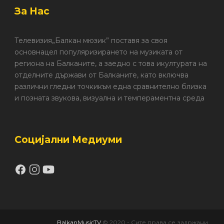
За Нас
Телевизия„Балкан мюзик” поставя за своя
основнацел популяризирането на музиката от
региона на Балканите, а заедно с това икултурата на
отделните държави от Балканите, като включва
различни гледни точкикъм една сравнително близка
и позната звукова, визуална и темпераментна среда
Социјални Медиуми
BalkanMusicTV
© 2020 - Сите права се задржани.