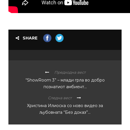
SHARE
Предходна вест
“ShowRoom 3” – млади грла во добро
познатиот амбиент…
Следна вест
Христина Илиоска со ново видео за
љубовната “Без доказ”…