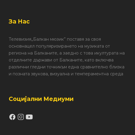
За Нас
Телевизия„Балкан мюзик” поставя за своя
основнацел популяризирането на музиката от
региона на Балканите, а заедно с това икултурата на
отделните държави от Балканите, като включва
различни гледни точкикъм една сравнително близка
и позната звукова, визуална и темпераментна среда
Социјални Медиуми