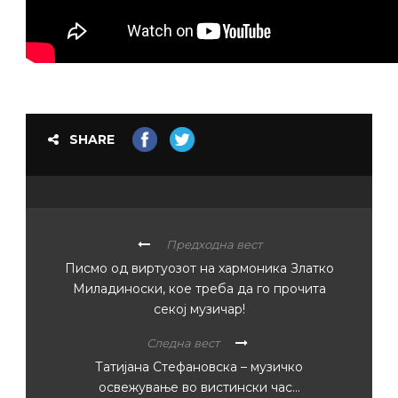
SHARE
Предходна вест
Писмо од виртуозот на хармоника Златко
Миладиноски, кое треба да го прочита
секој музичар!
Следна вест
Татијана Стефановска – музичко
освежување во вистински час…