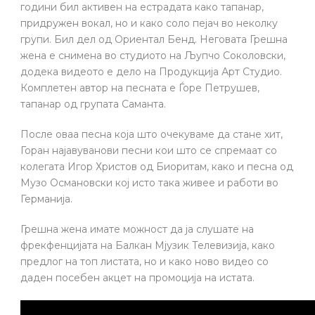
години бил активен на естрадата како тапанар,
придружен вокал, но и како соло пејач во неколку
групи. Бил дел од Ориентал Бенд. Неговата Грешна
жена е снимена во студиото на Љупчо Соколовски,
додека видеото е дело на Продукција Арт Студио.
Комплетен автор на песната е Ѓоре Петрушев,
тапанар од групата Саманта.
После оваа песна која што очекуваме да стане хит,
Горан најавуванови песни кои што се спремаат со
колегата Игор Христов од Биоритам, како и песна од
Музо Османовски кој исто така живее и работи во
Германија.
Грешна жена имате можност да ја слушате на
фрекфенцијата на Балкан Мјузик Телевизија, како
предлог на топ листата, но и како ново видео со
даден посебен акцет на промоција на истата.