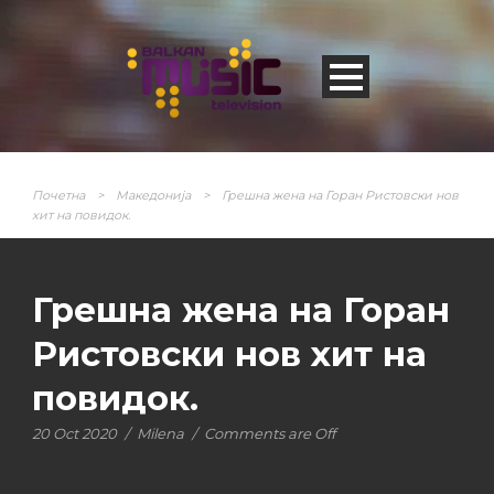
Почетна
>
Македонија
>
Грешна жена на Горан Ристовски нов
хит на повидок.
Грешна жена на Горан
Ристовски нов хит на
повидок.
20 Oct 2020
/
Milena
/
Comments are Off