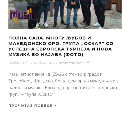
ПОЛНА САЛА, МНОГУ ЉУБОВ И
МАКЕДОНСКО ОРО: ГРУПА „ОСКАР“ СО
УСПЕШНА ЕВРОПСКА ТУРНЕЈА И НОВА
МУЗИКА ВО НАЈАВА (ФОТО)
01 Nov 2025
/
Muzika 24
/
Comments are Off
Изминатиот викенд (25–26 октомври) градот
Трелеборг, Шведска, беше центар на македонската
радост и музика. Една од најпознатите македонски
групи – група „Оскар“...
ПРОЧИТАЈ ПОВЕЌЕ