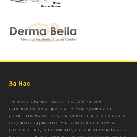
За Нас
Телевизия„Балкан мюзик” поставя за своя
основнацел популяризирането на музиката от
региона на Балканите, а заедно с това икултурата на
отделните държави от Балканите, като включва
различни гледни точкикъм една сравнително близка
и позната звукова, визуална и темпераментна среда