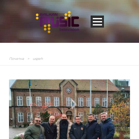
Почетна
>
uspeh