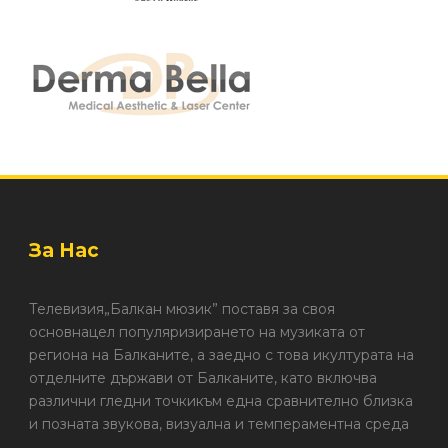
За Нас
Телевизия„Балкан мюзик” поставя за своя
основнацел популяризирането на музиката от
региона на Балканите, а заедно с това икултурата на
отделните държави от Балканите, като включва
различни гледни точкикъм една сравнително близка
и позната звукова, визуална и темпераментна среда