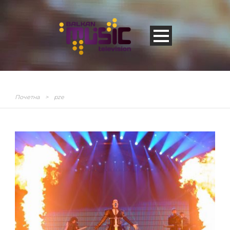
Почетна
>
pze