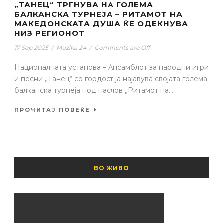
„ТАНЕЦ“ ТРГНУВА НА ГОЛЕМА
БАЛКАНСКА ТУРНЕЈА – РИТАМОТ НА
МАКЕДОНСКАТА ДУША ЌЕ ОДЕКНУВА
НИЗ РЕГИОНОТ
17 Sep 2025
/
Muzika 24
/
Comments are Off
Националната установа – Ансамблот за народни игри
и песни „Танец“ со гордост ја најавува својата голема
балканска турнеја под наслов „Ритамот на...
ПРОЧИТАЈ ПОВЕЌЕ
ВО ЖИВО