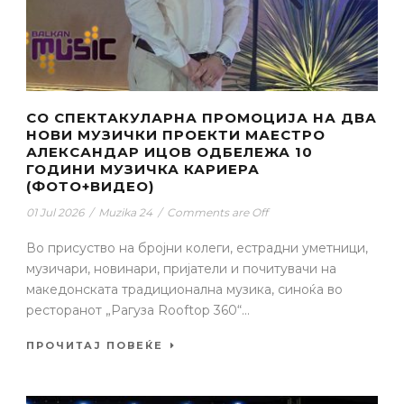
СО СПЕКТАКУЛАРНА ПРОМОЦИЈА НА ДВА
НОВИ МУЗИЧКИ ПРОЕКТИ МАЕСТРО
АЛЕКСАНДАР ИЦОВ ОДБЕЛЕЖА 10
ГОДИНИ МУЗИЧКА КАРИЕРА
(ФОТО+ВИДЕО)
01 Jul 2026
/
Muzika 24
/
Comments are Off
Во присуство на бројни колеги, естрадни уметници,
музичари, новинари, пријатели и почитувачи на
македонската традиционална музика, синоќа во
ресторанот „Рагуза Rooftop 360“...
ПРОЧИТАЈ ПОВЕЌЕ