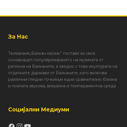
За Нас
Телевизия„Балкан мюзик” поставя за своя
основнацел популяризирането на музиката от
региона на Балканите, а заедно с това икултурата на
отделните държави от Балканите, като включва
различни гледни точкикъм една сравнително близка
и позната звукова, визуална и темпераментна среда
Социјални Медиуми