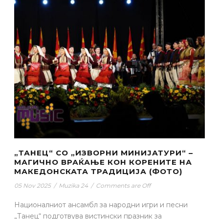
„ТАНЕЦ“ СО „ИЗВОРНИ МИНИЈАТУРИ“ –
МАГИЧНО ВРАЌАЊЕ КОН КОРЕНИТЕ НА
МАКЕДОНСКАТА ТРАДИЦИЈА (ФОТО)
05 Nov 2025
/
Muzika 24
/
Comments are Off
Националниот ансамбл за народни игри и песни
„Танец“ подготвува вистински празник за