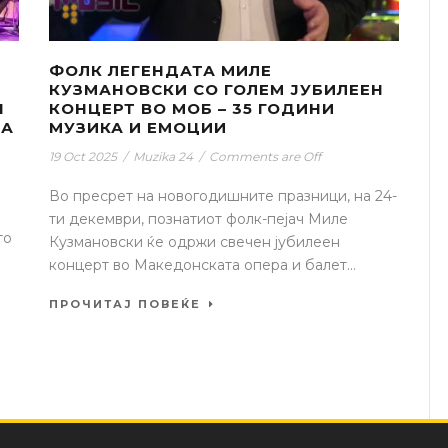
ФОЛК ЛЕГЕНДАТА МИЛЕ
КУЗМАНОВСКИ СО ГОЛЕМ ЈУБИЛЕЕН
Н
КОНЦЕРТ ВО МОБ – 35 ГОДИНИ
ША
МУЗИКА И ЕМОЦИИ
19 Oct 2025
/
Muzika 24
/
Comments are Off
Во пресрет на новогодишните празници, на 24-
ти декември, познатиот фолк-пејач Миле
то
Кузмановски ќе одржи свечен јубилеен
концерт во Македонската опера и балет...
ПРОЧИТАЈ ПОВЕЌЕ