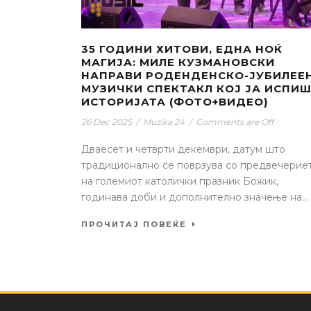
35 ГОДИНИ ХИТОВИ, ЕДНА НОЌ
МАГИЈА: МИЛЕ КУЗМАНОВСКИ
НАПРАВИ РОДЕНДЕНСКО-ЈУБИЛЕЕ
МУЗИЧКИ СПЕКТАКЛ КОЈ ЈА ИСПИ
ИСТОРИЈАТА (ФОТО+ВИДЕО)
26 Dec 2025
/
Muzika 24
/
Comments are Off
Дваесет и четврти декември, датум што
традиционално се поврзува со предвечерие
на големиот католички празник Божик,
годинава доби и дополнително значење на...
ПРОЧИТАЈ ПОВЕЌЕ