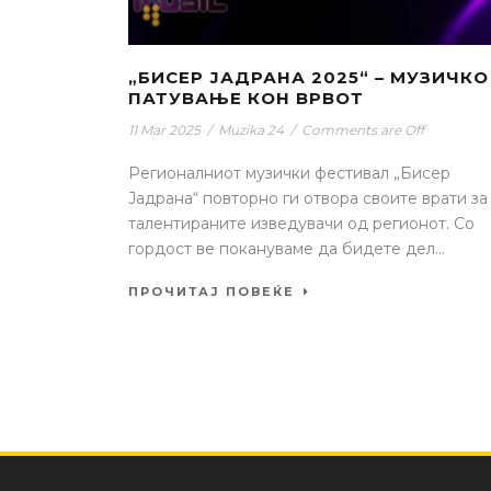
„БИСЕР ЈАДРАНА 2025“ – МУЗИЧКО
ПАТУВАЊЕ КОН ВРВОТ
11 Mar 2025
/
Muzika 24
/
Comments are Off
Регионалниот музички фестивал „Бисер
Јадрана“ повторно ги отвора своите врати за
талентираните изведувачи од регионот. Со
гордост ве покануваме да бидете дел...
ПРОЧИТАЈ ПОВЕЌЕ