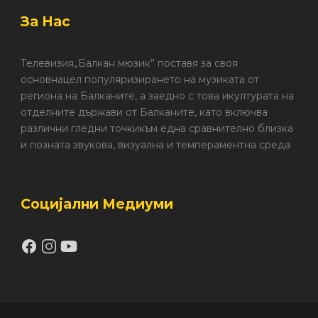
За Нас
Телевизия„Балкан мюзик” поставя за своя
основнацел популяризирането на музиката от
региона на Балканите, а заедно с това икултурата на
отделните държави от Балканите, като включва
различни гледни точкикъм една сравнително близка
и позната звукова, визуална и темпераментна среда
Социјални Медиуми