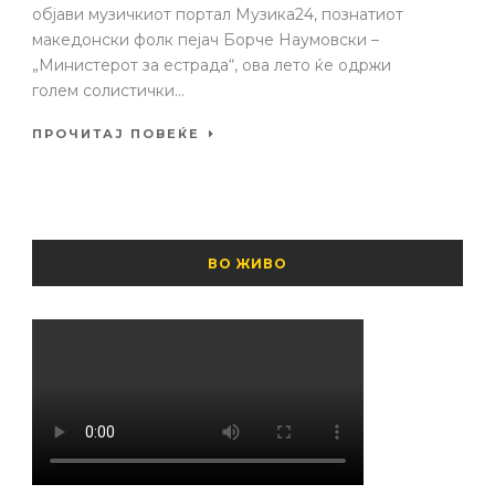
објави музичкиот портал Музика24, познатиот
македонски фолк пејач Борче Наумовски –
„Министерот за естрада“, ова лето ќе одржи
голем солистички...
ПРОЧИТАЈ ПОВЕЌЕ
ВО ЖИВО