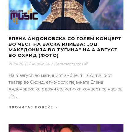
ЕЛЕНА АНДОНОВСКА СО ГОЛЕМ КОНЦЕРТ
ВО ЧЕСТ НА ВАСКА ИЛИЕВА: „ОД
МАКЕДОНИЈА ВО ТУЃИНА“ НА 4 АВГУСТ
ВО ОХРИД (ФОТО)
21 Jul 2026
/
Muzika 24
/
Comments are Off
На 4 август, во магичниот амбиент на Античкиот
театар во Охрид, етно-фолк пејачката Елена
Андоновска ќе одржи солистички концерт со наслов
„Од...
ПРОЧИТАЈ ПОВЕЌЕ