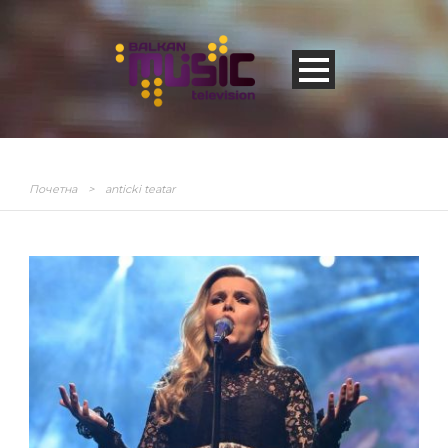
Почетна
>
anticki teatar