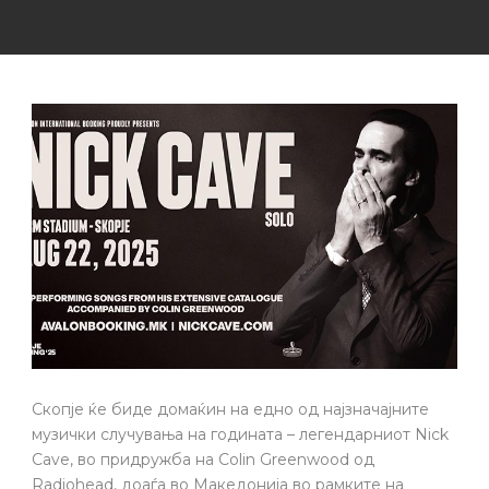
Скопје ќе биде домаќин на едно од најзначајните
музички случувања на годината – легендарниот Nick
Cave, во придружба на Colin Greenwood од
Radiohead, доаѓа во Македонија во рамките на