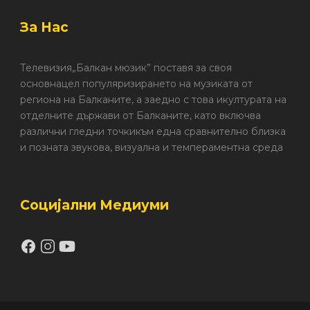
За Нас
Телевизия„Балкан мюзик” поставя за своя
основнацел популяризирането на музиката от
региона на Балканите, а заедно с това икултурата на
отделните държави от Балканите, като включва
различни гледни точкикъм една сравнително близка
и позната звукова, визуална и темпераментна среда
Социјални Медиуми