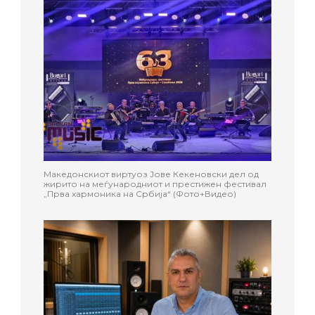
Македонскиот виртуоз Јове Кекеновски дел од
жирито на меѓународниот и престижен фестивал
„Прва хармоника на Србија“ (Фото+Видео)