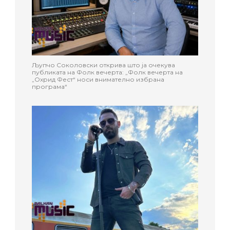
Љупчо Соколовски открива што ја очекува
публиката на Фолк вечерта: „Фолк вечерта на
„Охрид Фест“ носи внимателно избрана
програма“