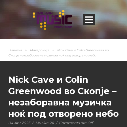
Почетна
>
Македонија
>
Nick Cave и Colin Greenwood во
Скопје – незаборавна музичка ноќ под отворено небо
Nick Cave и Colin
Greenwood во Скопје –
незаборавна музичка
ноќ под отворено небо
04 Apr 2025
/
Muzika 24
/
Comments are Off