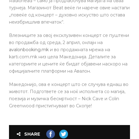
Radiohead – само ја продлабочува магијата на оваа
турнеја. Магазинот Beat веќе ги нарече овие настапи
„повеќе од концерт – духовно искуство што остава
неизбришлив впечаток“.
Влезниците за овој ексклузивен концерт се пуштени
во продажба од среда, 2 април, онлајн на
avalonbooking.mk
и во продажната мрежа на
karti.com.mk низ цела Македонија. Деталите за
категориите и цените ќе бидат објавени наскоро на
официјалните платформи на Авалон.
Македонијо, ова е концерт што се случува еднаш во
животот. Подгответе се за ноќ исполнета со магија,
поезија и музичка бесмртност – Nick Cave и Colin
Greenwood пристигнуваат во Скопје!
SHARE