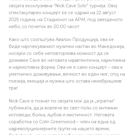
својата ексклузивна “Nick Cave Solo” турнеја. Овој
спектакуларен концерт ќе се одржи на 22 август
2025 година, на Стадионот на АРМ, под ѕвезденото
небо, со почеток во 20:00 часот.
Како што соопштува Авалон Продукција, ова ќе
биде најочекуваниот музички настан во Македонија,
носејќи со себе неповторлива можност да се
доживее Cave во неговата најавтентична, најинтимна
и најемотивна форма. Ова не е само концерт – ова е
уметничко доживување, вечност во еден миг, спој на
поезија, емоција и музика што остава неизбришлив
траг.
Nick Cave е познат по својата моќ да ја „зграпчи“
публиката, да ја вовлече во свет полн со интимни
исповеди, болка, љубов и мистичност. Неговата
соработка со Colin Greenwood – член на една од
најреволуционерните групи на нашето време,