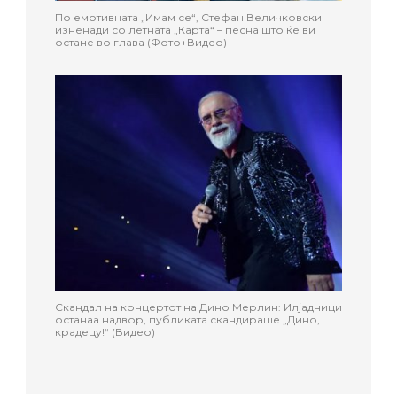
По емотивната „Имам се“, Стефан Величковски
изненади со летната „Карта“ – песна што ќе ви
остане во глава (Фото+Видео)
Скандал на концертот на Дино Мерлин: Илјадници
останаа надвор, публиката скандираше „Дино,
крадецу!“ (Видео)