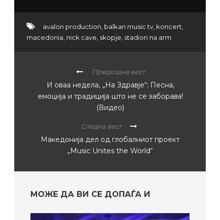
avalon production
,
balkan music tv
,
koncert
,
macedonia
,
nick cave
,
skopje
,
stadion na arm
Предходна вест
И оваа недела, „На Здравје“: Песна,
емоција и традиција што не се заборава!
(Видео)
Следна вест
Македонија дел од глобалниот проект
„Music Unites the World“
МОЖЕ ДА ВИ СЕ ДОПАЃА И