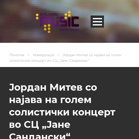
Почетна
>
Македонија
>
Јордан Митев со најава на голем
солистички концерт во СЦ „Јане Сандански“
Јордан Митев со
најава на голем
солистички концерт
во СЦ „Јане
Сандански“