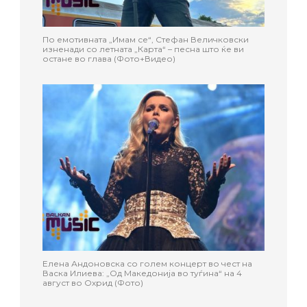
По емотивната „Имам се“, Стефан Величковски
изненади со летната „Карта“ – песна што ќе ви
остане во глава (Фото+Видео)
Елена Андоновска со голем концерт во чест на
Васка Илиева: „Од Македонија во туѓина“ на 4
август во Охрид (Фото)