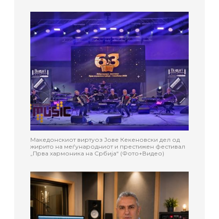
Македонскиот виртуоз Јове Кекеновски дел од
жирито на меѓународниот и престижен фестивал
„Прва хармоника на Србија“ (Фото+Видео)