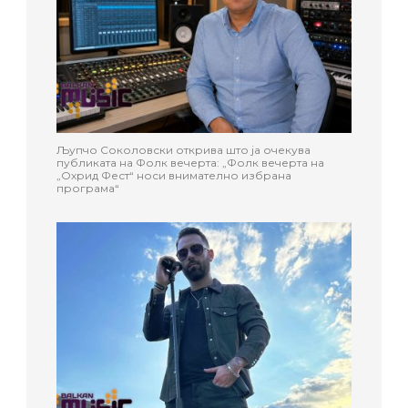
Љупчо Соколовски открива што ја очекува
публиката на Фолк вечерта: „Фолк вечерта на
„Охрид Фест“ носи внимателно избрана
програма“