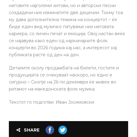
неговите најголеми хитови, но и авторски песни
создадени низ изминатите две децении. Токму тоа
му дава дополнителна тежина на концертот – ќе
биде еден вид музичко патување низ неговата
кариера, со личен печат и емоција. Овој настан веќе
се најавува како еден од најзначајните фолк
концерти во 2026 година кај нас, а интересот кај
публиката расте од ден на ден.
Деталите околу продажбата на билети, гостите и
продукцијата се очекуваат наскоро, но едно е
сигурно – Скопје на 26-ти декември ќе живее во
ритамот на македонската фолк музика.
Текстот го подготви: Иван Јосимовски
SHARE