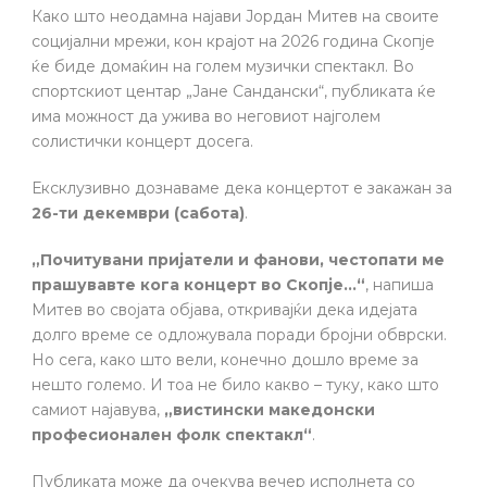
Како што неодамна најави Јордан Митев на своите
социјални мрежи, кон крајот на 2026 година Скопје
ќе биде домаќин на голем музички спектакл. Во
спортскиот центар „Јане Сандански“, публиката ќе
има можност да ужива во неговиот најголем
солистички концерт досега.
Ексклузивно дознаваме дека концертот е закажан за
26-ти декември (сабота)
.
„Почитувани пријатели и фанови, честопати ме
прашувавте кога концерт во Скопје…“
, напиша
Митев во својата објава, откривајќи дека идејата
долго време се одложувала поради бројни обврски.
Но сега, како што вели, конечно дошло време за
нешто големо. И тоа не било какво – туку, како што
самиот најавува,
„вистински македонски
професионален фолк спектакл“
.
Публиката може да очекува вечер исполнета со