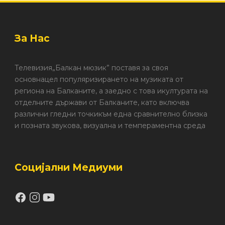
За Нас
Телевизия„Балкан мюзик” поставя за своя
основнацел популяризирането на музиката от
региона на Балканите, а заедно с това икултурата на
отделните държави от Балканите, като включва
различни гледни точкикъм една сравнително близка
и позната звукова, визуална и темпераментна среда
Социјални Медиуми