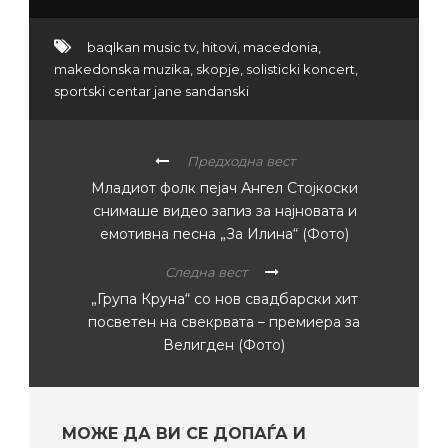
baqlkan music tv
,
hitovi
,
macedonia
,
makedonska muzika
,
skopje
,
solisticki koncert
,
sportski centar jane sandanski
Предходна вест
Младиот фолк пејач Ангел Стојкоски
снимаше видео запиз за најновата и
емотивна песна „За Илина“ (Фото)
Следна вест
„Група Круна“ со нов свадбарски хит
посветен на свекрвата – премиера за
Велигден (Фото)
МОЖЕ ДА ВИ СЕ ДОПАЃА И