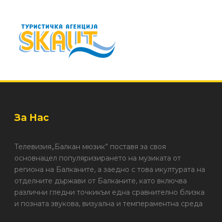
За Нас
Телевизия„Балкан мюзик” поставя за своя
основнацел популяризирането на музиката от
региона на Балканите, а заедно с това икултурата на
отделните държави от Балканите, като включва
различни гледни точкикъм една сравнително близка
и позната звукова, визуална и темпераментна среда