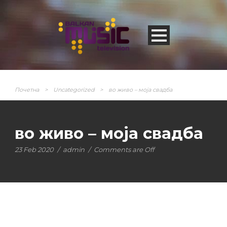
Почетна
>
Uncategorized
>
во живо – моја свадба
во живо – моја свадба
23 Feb 2020
/
admin
/
Comments are Off