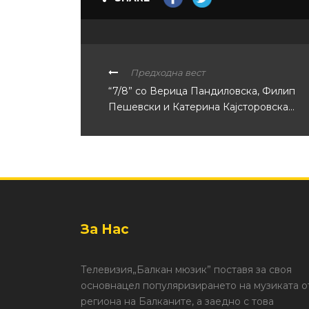
Предходна вест
“7/8” со Верица Пандиловска, Филип
Пешевски и Катерина Кајсторовска…
За Нас
Телевизия„Балкан мюзик” поставя за своя
основнацел популяризирането на музиката о
региона на Балканите, а заедно с това