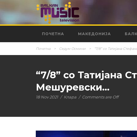
ПОЧЕТНА
МАКЕДОНИЈА
БАЛ
Почетна
>
Седум Осмини
>
“7/8” со Татијана Стеф
“7/8” со Татијана 
Мешуревски…
18 Nov 2021
/
Клара
/
Comments are Off