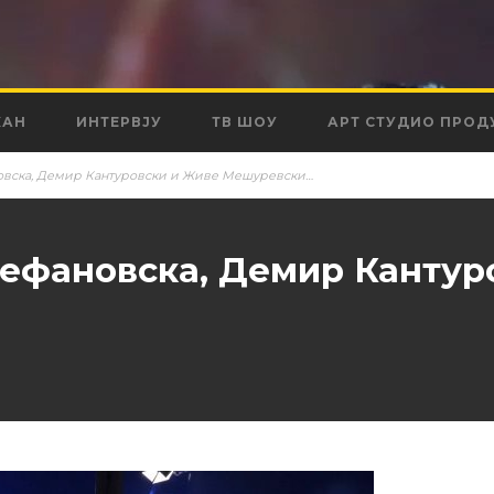
КАН
ИНТЕРВЈУ
ТВ ШОУ
АРТ СТУДИО ПРОД
ановска, Демир Кантуровски и Живе Мешуревски…
Стефановска, Демир Канту