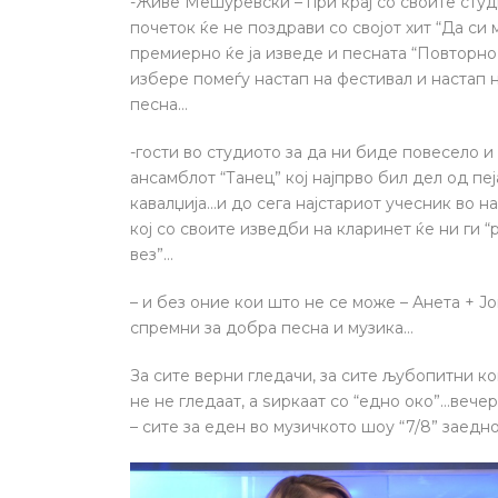
-Живе Мешуревски – при крај со своите студ
почеток ќе не поздрави со својот хит “Да си м
премиерно ќе ја изведе и песната “Повторно
избере помеѓу настап на фестивал и настап 
песна…
-гости во студиото за да ни биде повесело 
aнсамблот “Танец” кој најпрво бил дел од пе
кавалџија…и до сега најстариот учесник во 
кој со своите изведби на кларинет ќе ни ги 
вез”…
– и без оние кои што не се може – Анета + Ј
спремни за добра песна и музика…
За сите верни гледачи, за сите љубопитни кои
не не гледаат, а ѕиркаат со “едно око”…вече
– сите за еден во музичкото шоу “7/8” заед