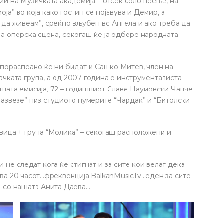
ии на Музичката академија – отсек соло пеење, на
оја” во која како гостин се појавува и Демир, а
 да живеам”, среќно вљубен во Ангела и ако треба да
на оперска сцена, секогаш ќе ја одбере народната
и пораспеано ќе ни бидат и Сашко Митев, член на
јачката група, а од 2007 година е инструменталиста
нашата емисија, 72 – годишниот Славе Наумовски Чапче
“развезе” низ студиото нумерите “Чардак” и “Битолски
овица + група “Молика” – секогаш расположени и
 не следат кога ќе стигнат и за сите кои велат дека
рва 20 часот…фреквенција BalkanMusicTv…еден за сите
но со нашата Анита Даева…