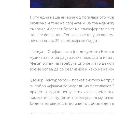
Ниту една наша емисија од популарното музи
различна и тече на свој начин. За тоа најмно
енергија и даваат белег на атмосферата во с
повеќе ќе се пее. Сепак, ова е шоу во кое му
вечерашната 39-та емисија ќе бидат:
-Татијана Стефановска (по документи Бежанов
музика за потоа да ја засака народната и та
“фаќа” ритам на тарабука што ќе ни го демон
време успеа да се реализира и како мајка но
-Демир Кантуровски – познат виртуоз на труба
ги собра најважните награди на фестивалот Г
оркестар, единствен ученик кој за време н
наменети за студенти, потекнува од музичко 
биде и неговиот син кога ќе го добие еден 