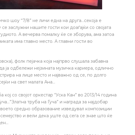
чко шоу “7/8” не личи една на друга…секоја е
гу се заслужни нашите гости кои доаѓајќи со својата
тудиото. А вечерва помалку ќе се зборува, ама затоа
зиката има главно место. А главни гости во
ска), фолк пејачка која најпрво слушала забавна
а да ја одбележи нејзината музичка кариера, одлично
стрира на лице место и најважно од се, по долго
сејќи на свет малата Ана…
 кој со својот оркестар “Уска Кан” во 2013/14 година
уча…”Златна труба на Гуча” и награда за најдобар
а своето средно образование изведувал композиции
семејство и вели дека уште од сега се знае што ќе
ден…