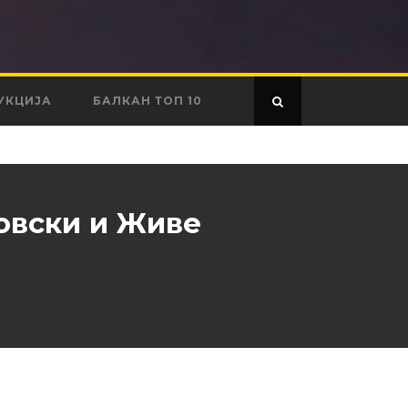
УКЦИЈА
БАЛКАН ТОП 10
ровски и Живе