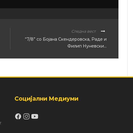
Следна вест
“7/8” со Бојана Скендеровска, Раде и
Филип Нуневски…
Социјални Медиуми
т