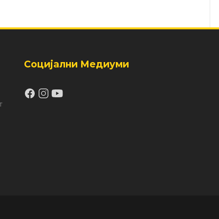
Социјални Медиуми
т
а