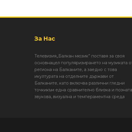
За Нас
Телевизия„Балкан мюзик” поставя за своя
основнацел популяризирането на музиката о
региона на Балканите, а заедно с това
икултурата на отделните държави от
Балканите, като включва различни гледни
точкикъм една сравнително близка и познат
звукова, визуална и темпераментна среда