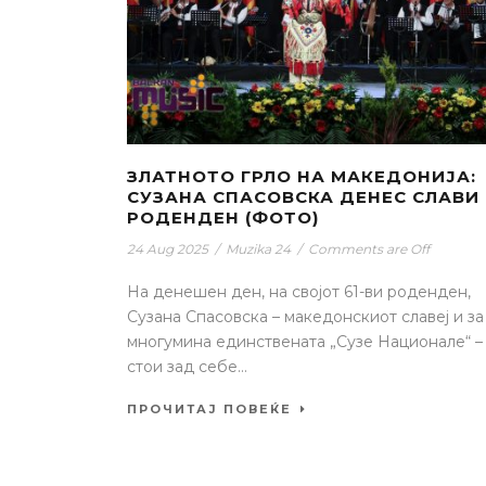
ЗЛАТНОТО ГРЛО НА МАКЕДОНИЈА:
СУЗАНА СПАСОВСКА ДЕНЕС СЛАВИ
РОДЕНДЕН (ФОТО)
24 Aug 2025
/
Muzika 24
/
Comments are Off
На денешен ден, на својот 61-ви роденден,
Сузана Спасовска – македонскиот славеј и за
многумина единствената „Сузе Национале“ –
стои зад себе...
ПРОЧИТАЈ ПОВЕЌЕ