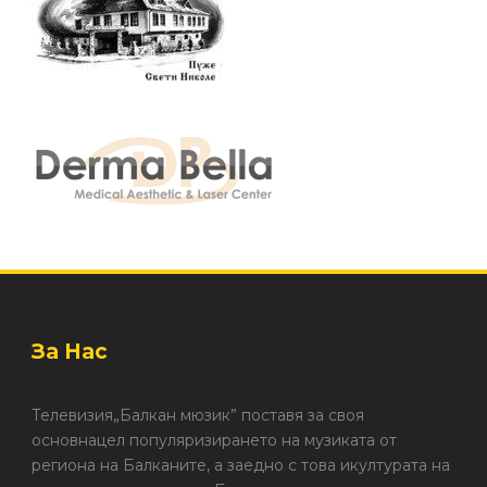
За Нас
Телевизия„Балкан мюзик” поставя за своя
основнацел популяризирането на музиката от
региона на Балканите, а заедно с това икултурата на