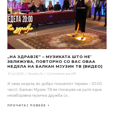
„НА ЗДРАВЈЕ“ – МУЗИКАТА ШТО НЕ’
ЗБЛИЖУВА, ПОВТОРНО СО ВАС ОВАА
НЕДЕЛА НА БАЛКАН МЈУЗИК ТВ (ВИДЕО)
13 Jul 2025
/
Muzika 24
/
Comments are Off
И оваа недела, во добро познатиот термин – 20:00
часот, Балкан Мјузик ТВ ве поканува на уште една
незаборавна музичка дружба со...
ПРОЧИТАЈ ПОВЕЌЕ