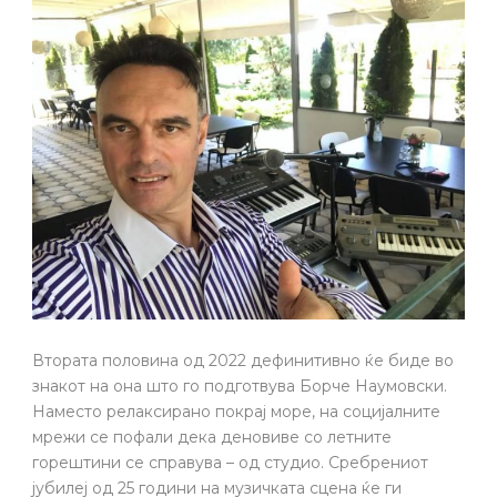
Втората половина од 2022 дефинитивно ќе биде во
знакот на она што го подготвува Борче Наумовски.
Наместо релаксирано покрај море, на социјалните
мрежи се пофали дека деновиве со летните
горештини се справува – од студио. Сребрениот
јубилеј од 25 години на музичката сцена ќе ги