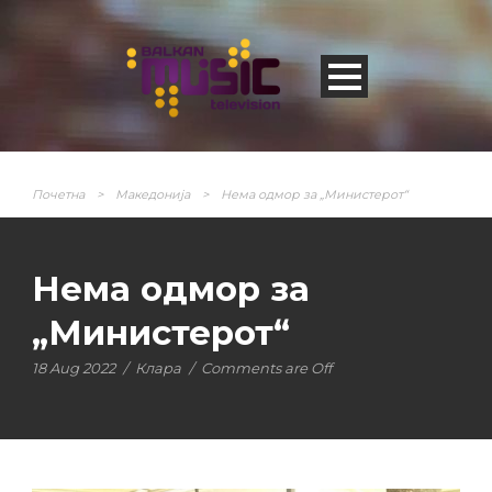
Почетна
>
Македонија
>
Нема одмор за „Министерот“
Нема одмор за
„Министерот“
18 Aug 2022
/
Клара
/
Comments are Off