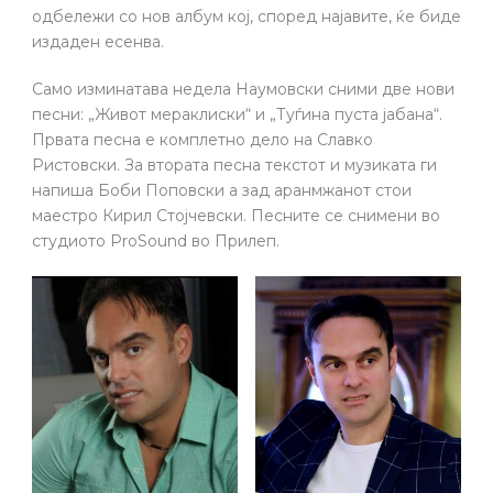
одбележи со нов албум кој, според најавите, ќе биде
издаден есенва.
Само изминатава недела Наумовски сними две нови
песни: „Живот мераклиски“ и „Туѓина пуста јабана“.
Првата песна е комплетно дело на Славко
Ристовски. За втората песна текстот и музиката ги
напиша Боби Поповски а зад аранмжанот стои
маестро Кирил Стојчевски. Песните се снимени во
студиото ProSound во Прилеп.