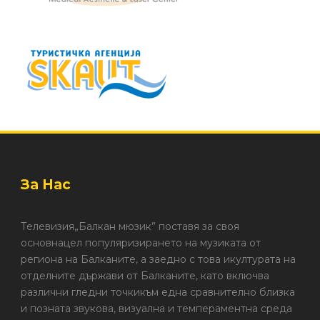
За Нас
Телевизия„Балкан мюзик” поставя за своя
основнацел популяризирането на музиката от
региона на Балканите, а заедно с това икултурата на
отделните държави от Балканите, като включва
различни гледни точкикъм една сравнително близка
и позната звукова, визуална и темпераментна среда