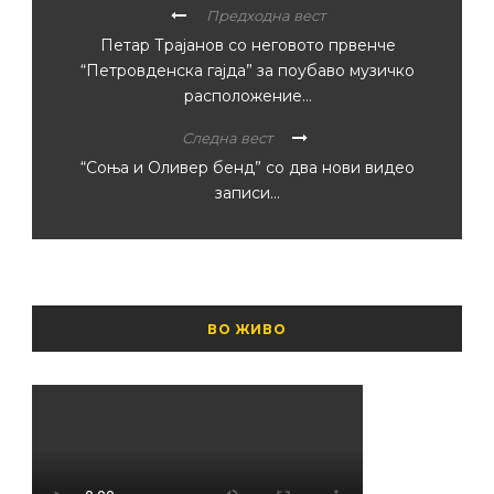
Предходна вест
Петар Трајанов со неговото првенче
“Петровденска гајда” за поубаво музичко
расположение…
Следна вест
“Соња и Оливер бенд” со два нови видео
записи…
ВО ЖИВО