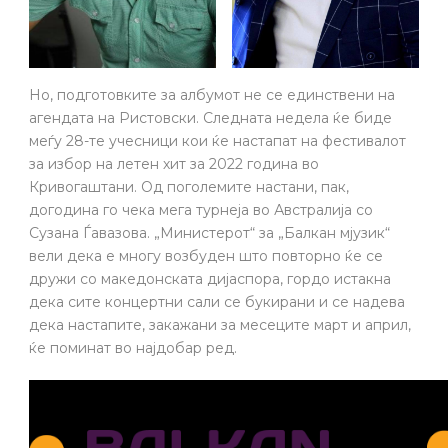
Но, подготовките за албумот не се единствени на
агендата на Ристовски. Следната недела ќе биде
меѓу 28-те учесници кои ќе настапат на фестивалот
за избор на летен хит за 2022 година во
Кривогаштани. Од поголемите настани, пак,
догодина го чека мега турнеја во Австралија со
Сузана Ѓавазова. „Министерот“ за „Балкан мјузик“
вели дека е многу возбуден што повторно ќе се
дружи со македонската дијаспора, гордо истакна
дека сите концертни сали се букирани и се надева
дека настапите, закажани за месеците март и април,
ќе поминат во најдобар ред.