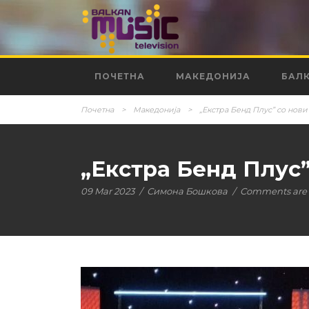
ПОЧЕТНА
МАКЕДОНИЈА
БАЛ
Почетна
>
Македонија
>
„Екстра Бенд Плус” со нов
„Екстра Бенд Плус”
09 Mar 2023
/
Симона Бошкова
/
Comments are 