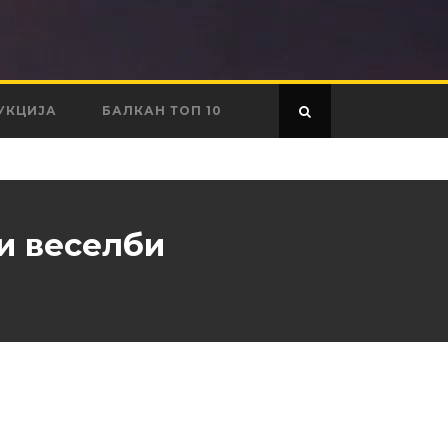
УКЦИЈА
БАЛКАН ТОП 10
ми веселби