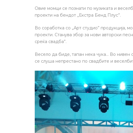
Овие момци се познати по музиката и веселб
проекти на бендот „Екстра Бенд Плус”.
Во соработка со „Арт студио” продукција, мо
проекти. Станува збор за нови авторски песн
среќа свадба”.
Весело да биде, тапан нека чука… Во нивен с
се слуша непрестано по свадбите и веселби