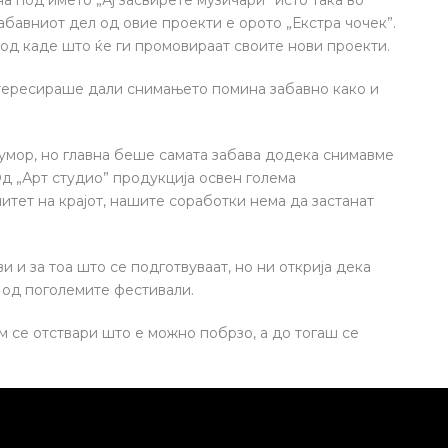
а под името „Ај засвирете музичари” исто така во
абавниот дел од овие проекти е орото „Екстра чочек”.
од каде што ќе ги промовираат своите нови проекти.
интересираше дали снимањето помина забавно како и
мор, но главна беше самата забава додека снимавме
Од „Арт студио” продукција oсвен голема
тет на крајот, нашите соработки нема да застанат
и и за тоа што се подготвуваат, но ни открија дека
ј од поголемите фестивали.
 се отствари што е можно побрзо, а до тогаш се