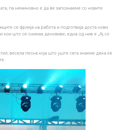
ата, па неминовно е да ве запознаеме со новите
мците се фрлија на работа и подготвија доста нови
и кои што се снимаа деновиве, една од нив е „Ај со
тил, весела песна која што уште сега знаеме дека ќе
те.