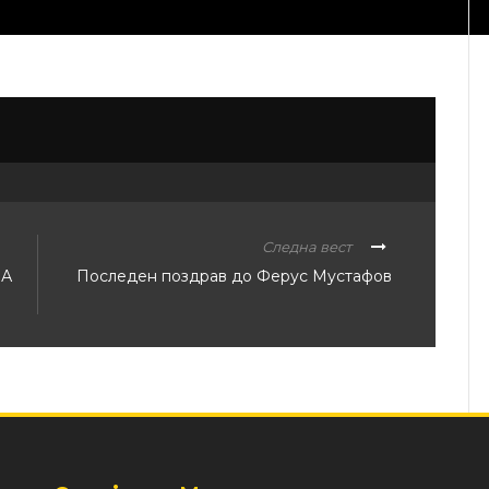
Следна вест
ЗА
Последен поздрав до Ферус Мустафов