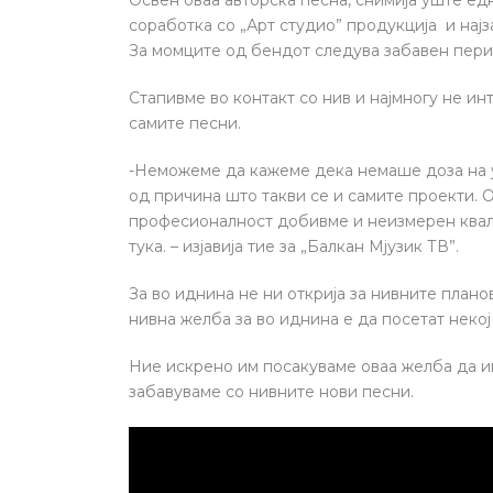
Освен оваа авторска песна, снимија уште едн
соработка со „Арт студио” продукција и најз
За момците од бендот следува забавен пери
Стапивме во контакт со нив и најмногу не 
самите песни.
-Неможеме да кажеме дека немаше доза на у
од причина што такви се и самите проекти. 
професионалност добивме и неизмерен квали
тука. – изјавија тие за „Балкан Мјузик ТВ”.
За во иднина не ни открија за нивните планов
нивна желба за во иднина е да посетат неко
Ние искрено им посакуваме оваа желба да им
забавуваме со нивните нови песни.