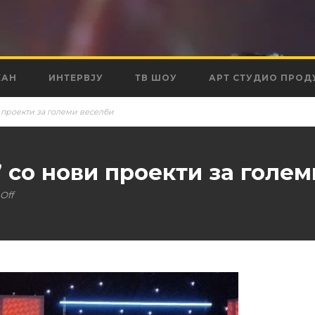
КАН
ИНТЕРВЈУ
ТВ ШОУ
АРТ СТУДИО ПРОД
и проекти за големи веселби
 со нови проекти за голе
Off