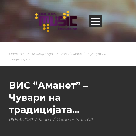
Почетна
>
Македонија
>
ВИС “Аманет” – Чувари на
традицијата…
ВИС “Аманет” –
Чувари на
традицијата…
05 Feb 2020
/
Клара
/
Comments are Off