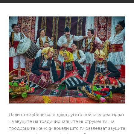
Дали сте забележале дека луѓето поинаку реагираат
на звуците на традиционалните инструменти, на
продорните женски вокали што ги разлеваат звуците