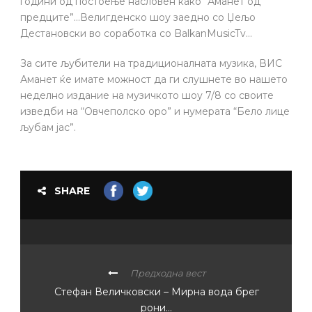
години од постоење насловен како “Аманет од
предците”…Велигденско шоу заедно со Џељо
Дестановски во соработка со BalkanMusicTv…
За сите љубители на традиционалната музика, ВИС
Аманет ќе имате можност да ги слушнете во нашето
неделно издание на музичкото шоу 7/8 со своите
изведби на “Овчеполско оро” и нумерата “Бело лице
љубам јас”.
SHARE
Предходна вест
Стефан Величковски – Мирна вода брег
рони…