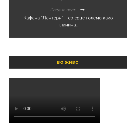
Следна вест
Кафана “Лантерн” – со срце големо како
планина…
ВО ЖИВО