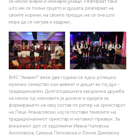
за некои знајни и незнајни јунаци. Реагираат така
што им се полни срцето и душата, реагираат на
своите корени, на своите предци, на се она што
мора да се негува и задржи…
ВИС “Аманет” веќе две години се едно успешно
музичко семејство кои живеат и дишат во тој дух –
традиционален. Долгогодишната заедничка дружба
на некои од членовите ја донесе и идејата за
формирањето на овој состав по репер на оркестарот
на Пеце Атанасовски, кој ги постави темелите на
традиционалниот оркестар и неговиот призвук. За
вокалниот дел се задолжени Ивана Чаловска
Ангеловска, Симона Петковска и Ленче Димовска