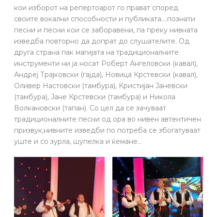
кои изборот на репертоарот го прават според
своите вокални способности и публиката….познати
песни и песни кои се заборавени, па преку нивната
изведба повторно да допрат до слушателите. Од
друга страна пак магијата на традиционалните
инструменти ни ја носат Роберт Ангеловски (кавал),
Андреј Трајковски (гајда), Новица Крстевски (кавал),
Оливер Настовски (тамбура), Кристијан Јаневски
(тамбура), Јане Крстевски (тамбура) и Никола
Волкановски (тапан). Со цел да се зачуваат
традиционалните песни од ора во нивен автентичен
призвук,нивните изведби по потреба се збогатуваат
уште и со зурла, шупелка и ќемане…