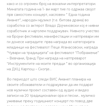
како и со огромен број на вокални интерпретатори.
Минатата година на 1- ви март тие го одржаа својот
прв самостоен концерт, насловен ” Една година
Аманет”, народен мјузикл (т.е. битова драма) во
соработка со актерот Владо Дојчиновски кој е нивни
соработник и најголем поддржувач. Нивното учество
на бројни фестивали, манифестации и натпревари им
ги донесе наградите: прва награда во категоријата
младинци на фестивалот Пеце Атанасовски, награда
“Чувари на традицијата” на фестивалот “Пображење”
– Вевчани, Гранд При награда на натпреварот
“Инструментите на моите предци ” во организација
на ДКЦ Карпош – Скопје…
Во периодот што следи ВИС Аманет планира на
своите обожаватели и подржувачи да им подарат
нов музички проект составен од аудио и видео
записи на 20 традиционални ора и песни… музичко
уживање преку годишниот концерт по повод две