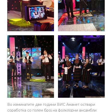
Во изминатите две години ВИС Аманет оствари
соработка со голем број на фолклорни ансамбли