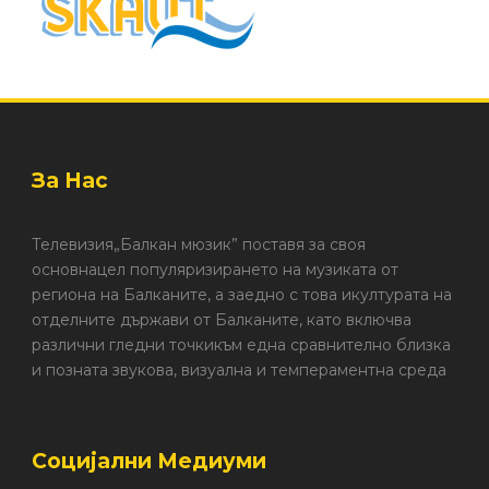
За Нас
Телевизия„Балкан мюзик” поставя за своя
основнацел популяризирането на музиката от
региона на Балканите, а заедно с това икултурата на
отделните държави от Балканите, като включва
различни гледни точкикъм една сравнително близка
и позната звукова, визуална и темпераментна среда
Социјални Медиуми